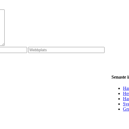
Senaste 
Han
Her
Ha
Sve
Gru