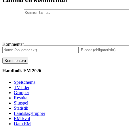
Kommentar
Handbolls EM 2026
Spelschema
TV-tider
Grupper
Resultat
Slutspel
Statistik
Landslagstrupper
EM-kval
Dam EM