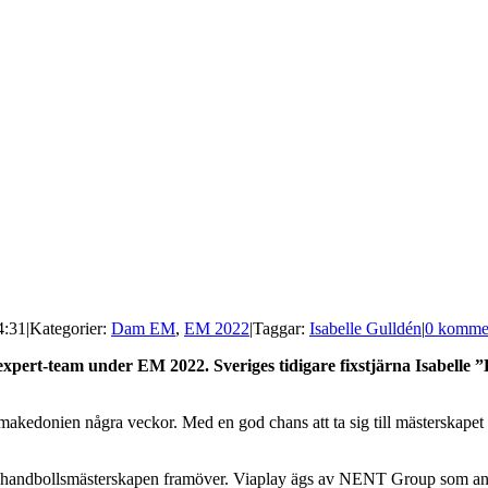
4:31
|
Kategorier:
Dam EM
,
EM 2022
|
Taggar:
Isabelle Gulldén
|
0 komme
pert-team under EM 2022. Sveriges tidigare fixstjärna Isabelle ”
akedonien några veckor. Med en god chans att ta sig till mästerskape
v handbollsmästerskapen framöver. Viaplay ägs av NENT Group som anv