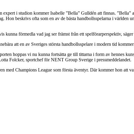
xpert i studion kommer Isabelle ”Bella” Gulldén att finnas. ”Bella” avs
g. Hon beskrivs ofta som en av de bästa handbollsspelarna i världen un
vis kunna förmedla vad jag ser främst från ett spelförarperspektiv, s
bära att en av Sveriges största handbollsspelare i modern tid kommer
 sporten hoppas vi nu kunna fortsätta ge till tittarna i form av hennes ku
Lotta Folcker, sportchef för NENT Group Sverige i pressmeddelandet.
våren med Champions League som första äventyr. Där kommer hon att va