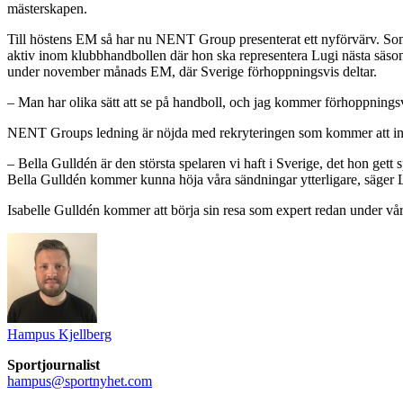
mästerskapen.
Till höstens EM så har nu NENT Group presenterat ett nyförvärv. Som e
aktiv inom klubbhandbollen där hon ska representera Lugi nästa säson
under november månads EM, där Sverige förhoppningsvis deltar.
– Man har olika sätt att se på handboll, och jag kommer förhoppnings
NENT Groups ledning är nöjda med rekryteringen som kommer att inne
– Bella Gulldén är den största spelaren vi haft i Sverige, det hon gett
Bella Gulldén kommer kunna höja våra sändningar ytterligare, säger 
Isabelle Gulldén kommer att börja sin resa som expert redan under 
Hampus Kjellberg
Sportjournalist
hampus@sportnyhet.com