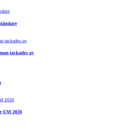
ståndare
gman tackades av
a
ör EM 2026