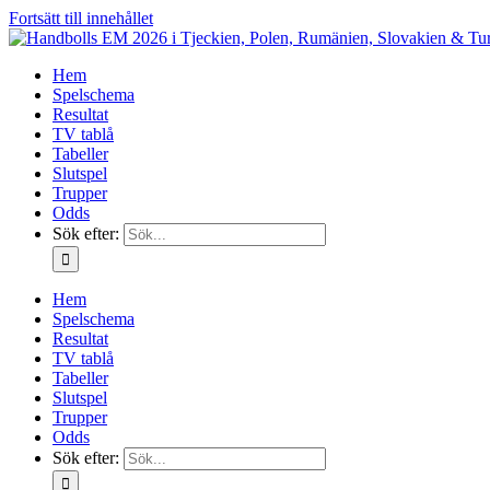
Fortsätt till innehållet
Hem
Spelschema
Resultat
TV tablå
Tabeller
Slutspel
Trupper
Odds
Sök efter:
Hem
Spelschema
Resultat
TV tablå
Tabeller
Slutspel
Trupper
Odds
Sök efter: