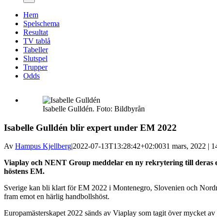
Hem
Spelschema
Resultat
TV tablå
Tabeller
Slutspel
Trupper
Odds
Isabelle Gulldén. Foto: Bildbyrån
Isabelle Gulldén blir expert under EM 2022
Av
Hampus Kjellberg
|
2022-07-13T13:28:42+02:00
31 mars, 2022 | 1
Viaplay och NENT Group meddelar en ny rekrytering till deras ex
höstens EM.
Sverige kan bli klart för EM 2022 i Montenegro, Slovenien och Nordm
fram emot en härlig handbollshöst.
Europamästerskapet 2022 sänds av Viaplay som tagit över mycket a