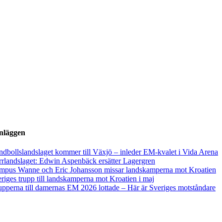
inläggen
dbollslandslaget kommer till Växjö – inleder EM-kvalet i Vida Arena
rlandslaget: Edwin Aspenbäck ersätter Lagergren
mpus Wanne och Eric Johansson missar landskamperna mot Kroatien
riges trupp till landskamperna mot Kroatien i maj
pperna till damernas EM 2026 lottade – Här är Sveriges motståndare