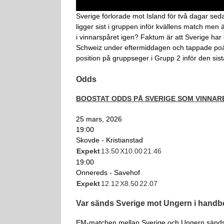
Sverige förlorade mot Island för två dagar se
ligger sist i gruppen inför kvällens match men
i vinnarspåret igen? Faktum är att Sverige har
Schweiz under eftermiddagen och tappade poä
position på gruppseger i Grupp 2 inför den si
Odds
BOOSTAT ODDS PÅ SVERIGE SOM VINNARE
25 mars, 2026
19:00
Skovde - Kristianstad
Expekt
1
3.50
X
10.00
2
1.46
19:00
Onnereds - Savehof
Expekt
1
2.12
X
8.50
2
2.07
Var sänds Sverige mot Ungern i
handbo
EM-matchen mellan Sverige och Ungern sänd