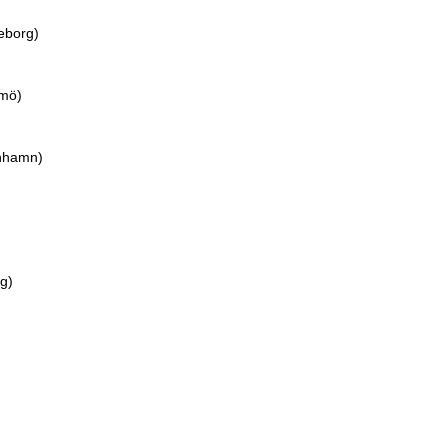
eborg)
lmö)
enhamn)
g)