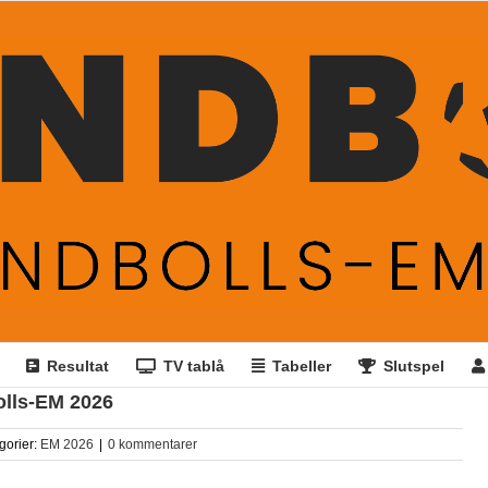
Resultat
TV tablå
Tabeller
Slutspel
olls-EM 2026
gorier:
EM 2026
|
0 kommentarer