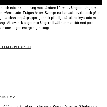
dan och möter nu en tung motståndare i form av Ungern. Ungrarna
 är svårspelade. Frågan är om Sverige nu kan axla trycket och gå in
 goda chanser på gruppseger helt plötsligt då Island kryssade mot
ng. Vid svensk seger mot Ungern ikväll har man därmed pole
sta matchdagen imorgon (onsdag).
 I EM HOS EXPEKT
lls EM
?
s på
Viaplay Sport
och i streamingtjänsten
Viaplay
. Sändningen