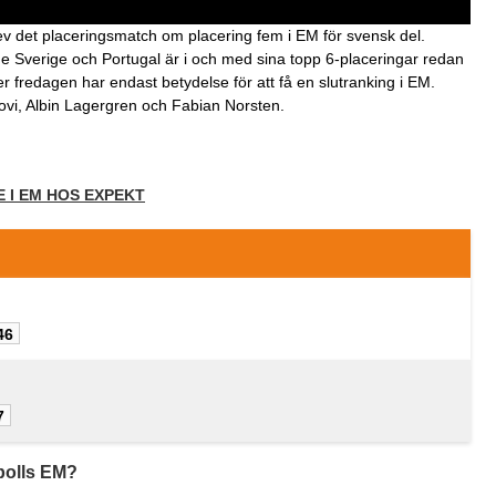
v det placeringsmatch om placering fem i EM för svensk del.
e Sverige och Portugal är i och med sina topp 6-placeringar redan
 fredagen har endast betydelse för att få en slutranking i EM.
ovi, Albin Lagergren och Fabian Norsten.
 I EM HOS EXPEKT
46
7
olls EM
?