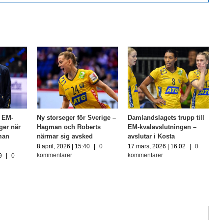
e EM-
Ny storseger för Sverige –
Damlandslagets trupp till
ger när
Hagman och Roberts
EM-kvalavslutningen –
man
närmar sig avsked
avslutar i Kosta
8 april, 2026 | 15:40
|
0
17 mars, 2026 | 16:02
|
0
kommentarer
kommentarer
9
|
0