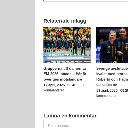
Relaterade inlägg
ndslagets trupp till
Grupperna till damernas
Sverige avslutad
valavslutningen –
EM 2026 lottade – Här är
kvalet med storse
tar i Kosta
Sveriges motståndare
Roberts och Hag
tackades av
rs, 2026 | 16:02
|
0
17 april, 2026 | 08:46
|
0
ntarer
kommentarer
13 april, 2026 | 09:2
kommentarer
Lämna en kommentar
Kommentar