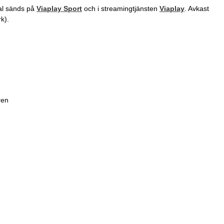
al sänds på
Viaplay Sport
och i streamingtjänsten
Viaplay
. Avkast
k).
ren