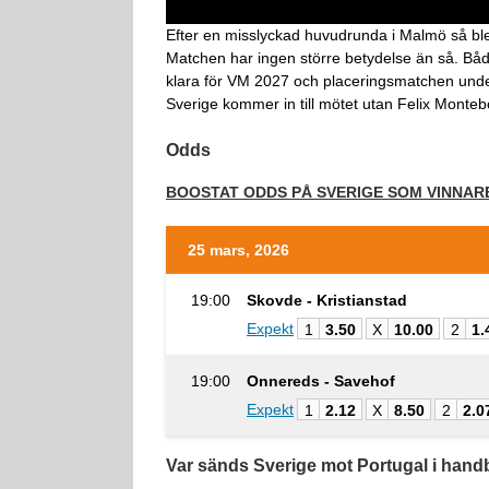
Efter en misslyckad huvudrunda i Malmö så ble
Matchen har ingen större betydelse än så. Båd
klara för VM 2027 och placeringsmatchen under
Sverige kommer in till mötet utan Felix Monteb
Odds
BOOSTAT ODDS PÅ SVERIGE SOM VINNARE
25 mars, 2026
19:00
Skovde - Kristianstad
Expekt
1
3.50
X
10.00
2
1.
19:00
Onnereds - Savehof
Expekt
1
2.12
X
8.50
2
2.0
Var sänds Sverige mot Portugal i
handb