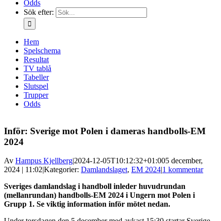
Odds
Sök efter:
Hem
Spelschema
Resultat
TV tablå
Tabeller
Slutspel
Trupper
Odds
Inför: Sverige mot Polen i dameras handbolls-EM
2024
Av
Hampus Kjellberg
|
2024-12-05T10:12:32+01:00
5 december,
2024 | 11:02
|
Kategorier:
Damlandslaget
,
EM 2024
|
1 kommentar
Sveriges damlandslag i handboll inleder huvudrundan
(mellanrundan) handbolls-EM 2024 i Ungern mot Polen i
Grupp 1. Se viktig information inför mötet nedan.
Under torsdagen den 5 december med avkast 15:30 startar Sverige