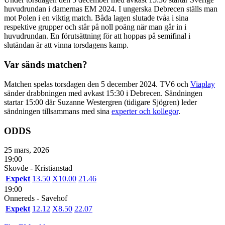
huvudrundan i damernas EM 2024. I ungerska Debrecen ställs man
mot Polen i en viktig match. Båda lagen slutade tvåa i sina
respektive grupper och står på noll poäng när man går in i
huvudrundan. En förutsättning för att hoppas på semifinal i
slutändan är att vinna torsdagens kamp.
Var sänds matchen?
Matchen spelas torsdagen den 5 december 2024. TV6 och
Viaplay
sänder drabbningen med avkast 15:30 i Debrecen. Sändningen
startar 15:00 där Suzanne Westergren (tidigare Sjögren) leder
sändningen tillsammans med sina
experter och kollegor
.
ODDS
25 mars, 2026
19:00
Skovde - Kristianstad
Expekt
1
3.50
X
10.00
2
1.46
19:00
Onnereds - Savehof
Expekt
1
2.12
X
8.50
2
2.07