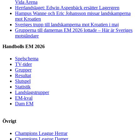
Vida Arena
Herrlandslaget: Edwin Aspenbäck ersätter Lagergren
Hampus Wanne och Eric Johansson missar landskamperna
mot Kroatien
Sveriges trupp till landskamperna mot Kroatien i maj
Grupperna till damernas EM 2026 lottade – Här är Sveriges
motståndare
Handbolls EM 2026
Spelschema
TV-tider
Grupper
Resultat
Slutspel
Statistik
Landslagstrupper
EM-kval
Dam EM
Övrigt
Champions League Herrar
Champions League Damer