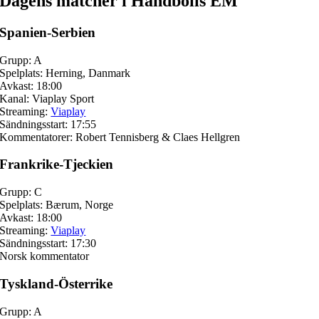
Dagens matcher i Handbolls EM
Spanien-Serbien
Grupp: A
Spelplats: Herning, Danmark
Avkast: 18:00
Kanal: Viaplay Sport
Streaming:
Viaplay
Sändningsstart: 17:55
Kommentatorer: Robert Tennisberg & Claes Hellgren
Frankrike-Tjeckien
Grupp: C
Spelplats: Bærum, Norge
Avkast: 18:00
Streaming:
Viaplay
Sändningsstart: 17:30
Norsk kommentator
Tyskland-Österrike
Grupp: A