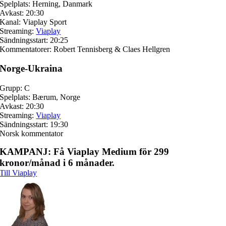
Spelplats: Herning, Danmark
Avkast: 20:30
Kanal: Viaplay Sport
Streaming:
Viaplay
Sändningsstart: 20:25
Kommentatorer: Robert Tennisberg & Claes Hellgren
Norge-Ukraina
Grupp: C
Spelplats: Bærum, Norge
Avkast: 20:30
Streaming:
Viaplay
Sändningsstart: 19:30
Norsk kommentator
KAMPANJ: Få Viaplay Medium för 299
kronor/månad i 6 månader.
Till Viaplay