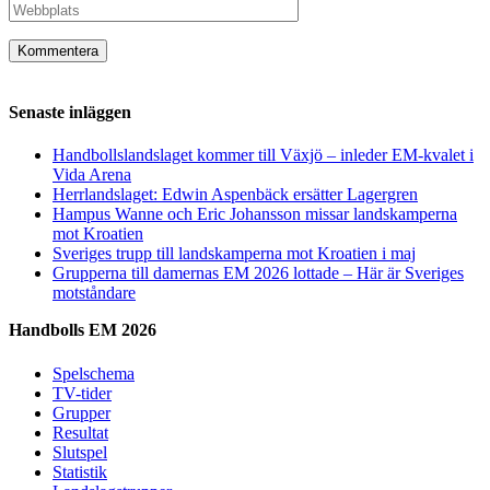
Senaste inläggen
Handbollslandslaget kommer till Växjö – inleder EM-kvalet i
Vida Arena
Herrlandslaget: Edwin Aspenbäck ersätter Lagergren
Hampus Wanne och Eric Johansson missar landskamperna
mot Kroatien
Sveriges trupp till landskamperna mot Kroatien i maj
Grupperna till damernas EM 2026 lottade – Här är Sveriges
motståndare
Handbolls EM 2026
Spelschema
TV-tider
Grupper
Resultat
Slutspel
Statistik