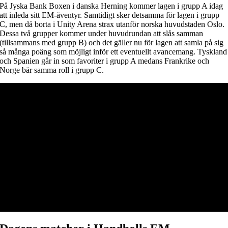
På Jyska Bank Boxen i danska Herning kommer lagen i grupp A idag
att inleda sitt EM-äventyr. Samtidigt sker detsamma för lagen i grupp
C, men då borta i Unity Arena strax utanför norska huvudstaden Oslo.
Dessa två grupper kommer under huvudrundan att slås samman
(tillsammans med grupp B) och det gäller nu för lagen att samla på sig
så många poäng som möjligt inför ett eventuellt avancemang. Tyskland
och Spanien går in som favoriter i grupp A medans Frankrike och
Norge bär samma roll i grupp C.