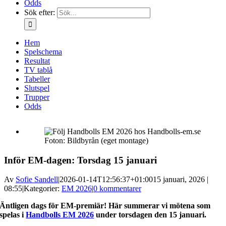
Odds
Sök efter:
Hem
Spelschema
Resultat
TV tablå
Tabeller
Slutspel
Trupper
Odds
Foton: Bildbyrån (eget montage)
Inför EM-dagen: Torsdag 15 januari
Av
Sofie Sandell
|
2026-01-14T12:56:37+01:00
15 januari, 2026 |
08:55
|
Kategorier:
EM 2026
|
0 kommentarer
Äntligen dags för EM-premiär! Här summerar vi mötena som
spelas i
Handbolls EM 2026
under torsdagen den 15 januari.