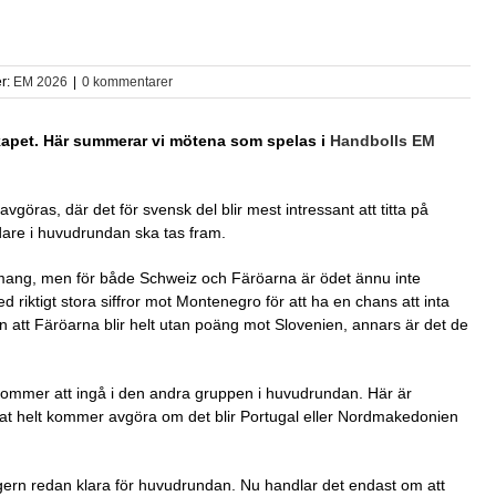
er:
EM 2026
|
0 kommentarer
kapet.
Här summerar vi mötena som spelas i
Handbolls EM
göras, där det för svensk del blir mest intressant att titta på
are i huvudrundan ska tas fram.
emang, men för både Schweiz och Färöarna är ödet ännu inte
riktigt stora siffror mot Montenegro för att ha en chans att inta
 att Färöarna blir helt utan poäng mot Slovenien, annars är det de
kommer att ingå i den andra gruppen i huvudrundan. Här är
at helt kommer avgöra om det blir Portugal eller Nordmakedonien
Ungern redan klara för huvudrundan. Nu handlar det endast om att