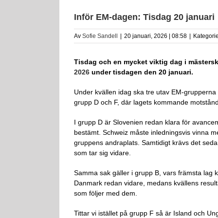
Inför EM-dagen: Tisdag 20 januari
Av
Sofie Sandell
|
20 januari, 2026 | 08:58
|
Kategori
Tisdag och en mycket viktig dag i mästers
2026
under tisdagen den 20 januari.
Under kvällen idag ska tre utav EM-grupperna av
grupp D och F, där lagets kommande motstånd
I grupp D är Slovenien redan klara för avanc
bestämt. Schweiz måste inledningsvis vinna med 
gruppens andraplats. Samtidigt krävs det sedan
som tar sig vidare.
Samma sak gäller i grupp B, vars främsta lag 
Danmark redan vidare, medans kvällens result
som följer med dem.
Tittar vi istället på grupp F så är Island och 