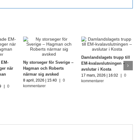
Damlandslagets trupp till
e EM-
Ny storseger för Sverige –
EM-kvalavslutningen –
ger när
Hagman och Roberts
avslutar i Kosta
man
närmar sig avsked
17 mars, 2026 | 16:02
|
0
8 april, 2026 | 15:40
|
0
kommentarer
kommentarer
9
|
0