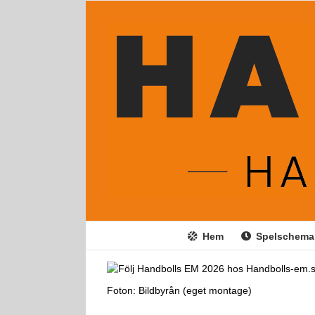
Fortsätt
till
innehållet
Hem
Spelschema
Foton: Bildbyrån (eget montage)