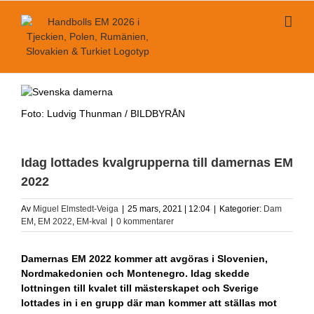
Fortsätt
till
innehållet
Foto: Ludvig Thunman / BILDBYRÅN
Idag lottades kvalgrupperna till damernas EM
2022
Av
Miguel Elmstedt-Veiga
|
25 mars, 2021 | 12:04
|
Kategorier:
Dam
EM
,
EM 2022
,
EM-kval
|
0 kommentarer
Damernas EM 2022 kommer att avgöras i Slovenien,
Nordmakedonien och Montenegro. Idag skedde
lottningen till kvalet till mästerskapet och Sverige
lottades in i en grupp där man kommer att ställas mot