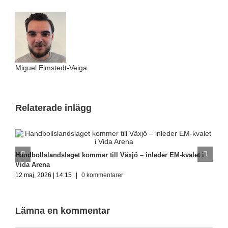
Miguel Elmstedt-Veiga
Relaterade inlägg
Handbollslandslaget kommer till Växjö – inleder EM-kvalet i
G
Vida Arena
m
12 maj, 2026 | 14:15
|
0 kommentarer
1
Lämna en kommentar