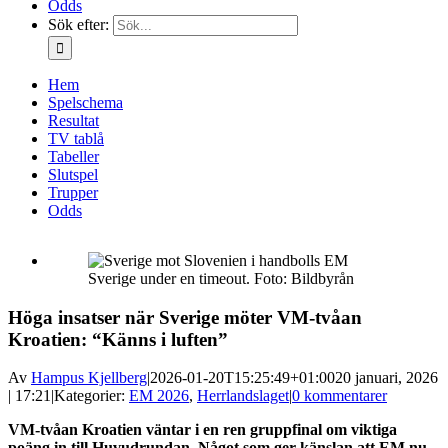
Odds
Sök efter:
Hem
Spelschema
Resultat
TV tablå
Tabeller
Slutspel
Trupper
Odds
Sverige under en timeout. Foto: Bildbyrån
Höga insatser när Sverige möter VM-tvåan
Kroatien: “Känns i luften”
Av
Hampus Kjellberg
|
2026-01-20T15:25:49+01:00
20 januari, 2026
| 17:21
|
Kategorier:
EM 2026
,
Herrlandslaget
|
0 kommentarer
VM-tvåan Kroatien väntar i en ren gruppfinal om viktiga
poäng in till Huvudrundan. Något som ger känslan att EM nu