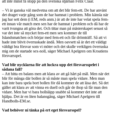
att inte minst få stopp på den svenska stjärnan Felix Claar.
– Vi är ganska väl medvetna om att det blir fem-ett. De har använt
det draget varje gång som de har hamnat i problem. Min känsla när
jag har sett dem (i EM, reds anm.) är att de inte har velat spela fem-
ett innan vår match men sen har de hamnat i problem och då har de
varit tvungna att göra det. Och tittar man på mästerskapet senast så
var det inte så mycket fem-ett men sen kommer de till
Islandsmatchen och börjar med fem-ett och får drömträff. Så att vi
hade inte blivit överraskade ändå. Men oavsett så är det ett väldigt
väldigt bra försvar som vi möter och det skulle verkligen överraska
mig om de startade sex-noll, säger Michael Apelgren om Kroatiens
försvarsspel.
Vad blir nycklarna för att luckra upp det försvarsspelet i
sådana fall?
– Att hitta en balans men att klara av att gå hårt på mål. Men när det
blir för många där bollen är så måste man spela vidare. Men man
kan inte bara spela bort bollen för då kommer de att läsa det. Så det
gäller att klara av att vinna en duell och går de ihop så får man den
vidare. Men har vi bara bollsläpp snabbt så kommer det inte att
hjälpa. Det är en liten balansgång, säger Michael Apelgren till
Handbolls-EM.se.
Vad behöver ni tänka på ert eget försvarsspel?