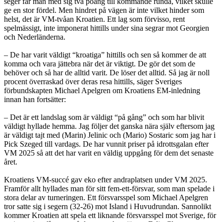
seger får man med sig två poäng till kommande runda, vilket skulle
ge en stor fördel. Men hindret på vägen är inte vilket hinder som
helst, det är VM-tvåan Kroatien. Ett lag som förvisso, rent
spelmässigt, inte imponerat hittills under sina segrar mot Georgien
och Nederländerna.
– De har varit väldigt “kroatiga” hittills och sen så kommer de att
komma och vara jättebra när det är viktigt. De gör det som de
behöver och så har de alltid varit. De löser det alltid. Så jag är noll
procent överraskad över deras resa hittills, säger Sveriges
förbundskapten Michael Apelgren om Kroatiens EM-inledning
innan han fortsätter:
– Det är ett landslag som är väldigt “på gång” och som har blivit
väldigt hyllade hemma. Jag följer det ganska nära själv eftersom jag
är väldigt tajt med (Marin) Jelinic och (Mario) Sostaric som jag har i
Pick Szeged till vardags. De har vunnit priser på idrottsgalan efter
VM 2025 så att det har varit en väldig uppgång för dem det senaste
året.
Kroatiens VM-succé gav eko efter andraplatsen under VM 2025.
Framför allt hyllades man för sitt fem-ett-försvar, som man spelade i
stora delar av turneringen. Ett försvarsspel som Michael Apelgren
tror satte sig i segern (32-26) mot Island i Huvudrundan. Sannolikt
kommer Kroatien att spela ett liknande försvarsspel mot Sverige, för