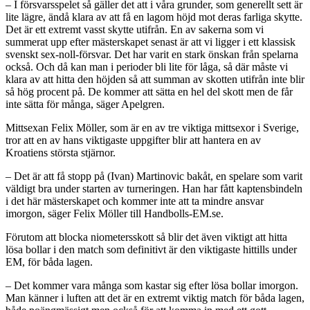
– I försvarsspelet så gäller det att i våra grunder, som generellt sett är
lite lägre, ändå klara av att få en lagom höjd mot deras farliga skytte.
Det är ett extremt vasst skytte utifrån. En av sakerna som vi
summerat upp efter mästerskapet senast är att vi ligger i ett klassisk
svenskt sex-noll-försvar. Det har varit en stark önskan från spelarna
också. Och då kan man i perioder bli lite för låga, så där måste vi
klara av att hitta den höjden så att summan av skotten utifrån inte blir
så hög procent på. De kommer att sätta en hel del skott men de får
inte sätta för många, säger Apelgren.
Mittsexan Felix Möller, som är en av tre viktiga mittsexor i Sverige,
tror att en av hans viktigaste uppgifter blir att hantera en av
Kroatiens största stjärnor.
– Det är att få stopp på (Ivan) Martinovic bakåt, en spelare som varit
väldigt bra under starten av turneringen. Han har fått kaptensbindeln
i det här mästerskapet och kommer inte att ta mindre ansvar
imorgon, säger Felix Möller till Handbolls-EM.se.
Förutom att blocka niometersskott så blir det även viktigt att hitta
lösa bollar i den match som definitivt är den viktigaste hittills under
EM, för båda lagen.
– Det kommer vara många som kastar sig efter lösa bollar imorgon.
Man känner i luften att det är en extremt viktig match för båda lagen,