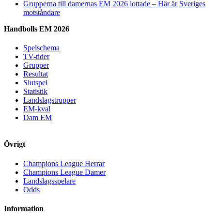
Grupperna till damernas EM 2026 lottade – Här är Sveriges
motståndare
Handbolls EM 2026
Spelschema
TV-tider
Grupper
Resultat
Slutspel
Statistik
Landslagstrupper
EM-kval
Dam EM
Övrigt
Champions League Herrar
Champions League Damer
Landslagsspelare
Odds
Information