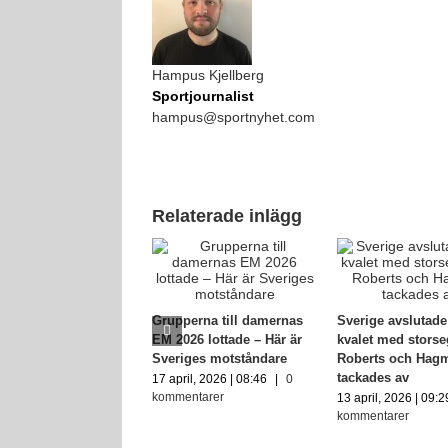
Hampus Kjellberg
Sportjournalist
hampus@sportnyhet.com
Relaterade inlägg
Grupperna till damernas
Sverige avslutad
EM 2026 lottade – Här är
kvalet med storse
Sveriges motståndare
Roberts och Hag
tackades av
17 april, 2026 | 08:46
|
0
kommentarer
13 april, 2026 | 09:2
kommentarer