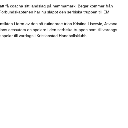
tt få coacha sitt landslag på hemmamark. Begar kommer från
Förbundskaptenen har nu släppt den serbiska truppen till EM.
ikten i form av den så rutinerade trion Kristina Liscevic, Jovana
finns dessutom en spelare i den serbiska truppen som till vardags
pelar till vardags i Kristianstad Handbollsklubb.