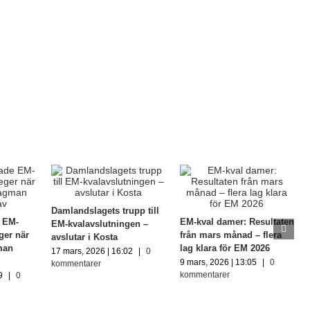
Damlandslagets trupp till
e EM-
EM-kval damer: Resultaten
EM-kvalavslutningen –
ger när
från mars månad – flera
avslutar i Kosta
man
lag klara för EM 2026
17 mars, 2026 | 16:02
|
0
9 mars, 2026 | 13:05
|
0
kommentarer
kommentarer
9
|
0