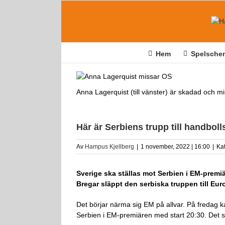
Fortsätt
till
innehållet
Hem
Spelsche
Anna Lagerquist (till vänster) är skadad och mi
Här är Serbiens trupp till handbol
Av
Hampus Kjellberg
|
1 november, 2022 | 16:00
|
Ka
Sverige ska ställas mot Serbien i EM-prem
Bregar släppt den serbiska truppen till Eu
Det börjar närma sig EM på allvar. På fredag 
Serbien i EM-premiären med start 20:30. Det ser