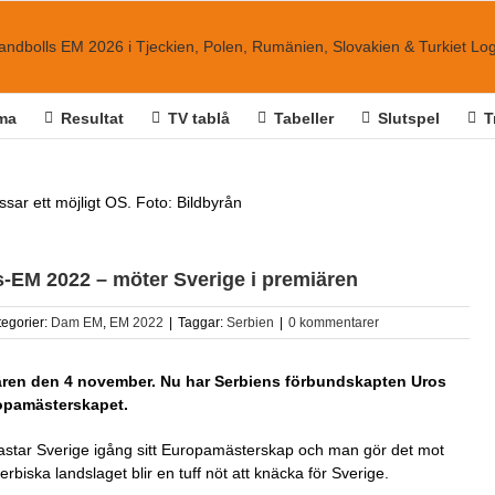
ma
Resultat
TV tablå
Tabeller
Slutspel
T
ssar ett möjligt OS. Foto: Bildbyrån
ls-EM 2022 – möter Sverige i premiären
tegorier:
Dam EM
,
EM 2022
|
Taggar:
Serbien
|
0 kommentarer
iären den 4 november. Nu har Serbiens förbundskapten Uros
ropamästerskapet.
kastar Sverige igång sitt Europamästerskap och man gör det mot
biska landslaget blir en tuff nöt att knäcka för Sverige.