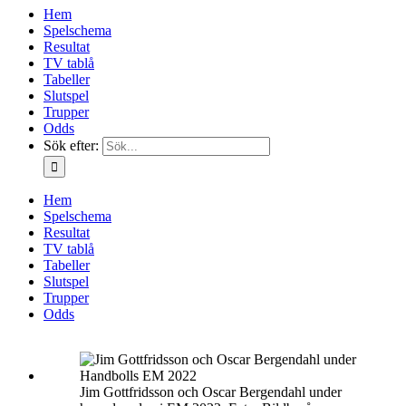
Hem
Spelschema
Resultat
TV tablå
Tabeller
Slutspel
Trupper
Odds
Sök efter:
Hem
Spelschema
Resultat
TV tablå
Tabeller
Slutspel
Trupper
Odds
Jim Gottfridsson och Oscar Bergendahl under