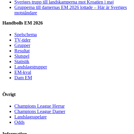
Sveriges trupp till landskamperna mot Kroatien i maj
Grupperna till damernas EM 2026 lottade – Här är Sveriges
motståndare
Handbolls EM 2026
Spelschema
TV-tider
Grupper
Resultat
Slutspel
Statistik
Landslagstrupper
EM-kval
Dam EM
Övrigt
Champions League Herrar
Champions League Damer
Landslagsspelare
Odds
Information