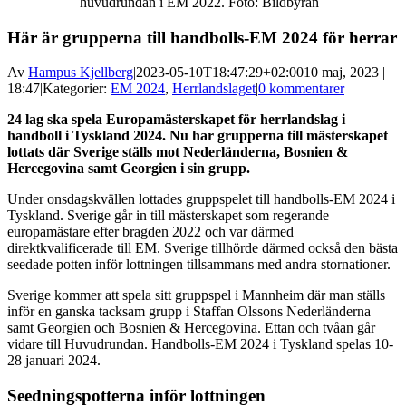
huvudrundan i EM 2022. Foto: Bildbyrån
Här är grupperna till handbolls-EM 2024 för herrar
Av
Hampus Kjellberg
|
2023-05-10T18:47:29+02:00
10 maj, 2023 |
18:47
|
Kategorier:
EM 2024
,
Herrlandslaget
|
0 kommentarer
24 lag ska spela Europamästerskapet för herrlandslag i
handboll i Tyskland 2024. Nu har grupperna till mästerskapet
lottats där Sverige ställs mot Nederländerna, Bosnien &
Hercegovina samt Georgien i sin grupp.
Under onsdagskvällen lottades gruppspelet till handbolls-EM 2024 i
Tyskland. Sverige går in till mästerskapet som regerande
europamästare efter bragden 2022 och var därmed
direktkvalificerade till EM. Sverige tillhörde därmed också den bästa
seedade potten inför lottningen tillsammans med andra stornationer.
Sverige kommer att spela sitt gruppspel i Mannheim där man ställs
inför en ganska tacksam grupp i Staffan Olssons Nederländerna
samt Georgien och Bosnien & Hercegovina. Ettan och tvåan går
vidare till Huvudrundan. Handbolls-EM 2024 i Tyskland spelas 10-
28 januari 2024.
Seedningspotterna inför lottningen