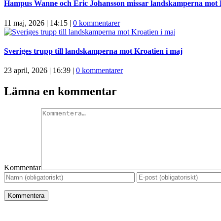
Hampus Wanne och Eric Johansson missar landskamperna mot 
11 maj, 2026 | 14:15
|
0 kommentarer
Sveriges trupp till landskamperna mot Kroatien i maj
23 april, 2026 | 16:39
|
0 kommentarer
Lämna en kommentar
Kommentar