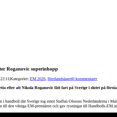
ter Roganovic superinhopp
 22:11
|
Kategorier:
EM 2026
,
Herrlandslaget
|
0 kommentarer
 efter att Nikola Roganovic fått fart på Sverige i slutet på första 
 i handboll där Sverige tog emot Staffan Olssons Nederländerna i Malmö
in till den viktiga EM-premiären och gav rysningar till Handbolls-EM.se