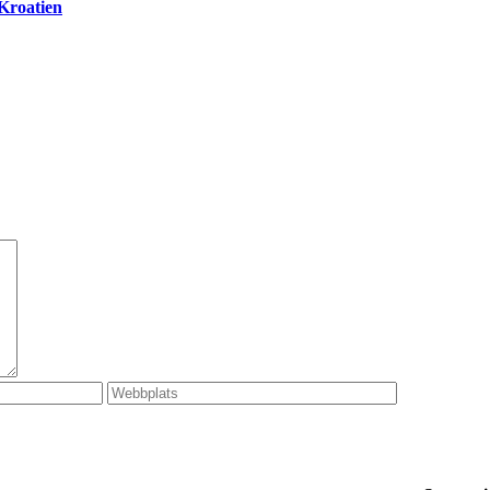
Kroatien