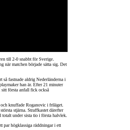
n till 2-0 snabbt för Sverige.
ing när matchen började sätta sig. Det
t så fastnade aldrig Nederländerna i
 playmaker han är. Efter 21 minuter
tt första anfall fick också
 och knuffade Roganovic i friläget.
örsta stjärna. Straffkastet därefter
otalt under sista tio i första halvlek.
t par högklassiga räddningar i ett