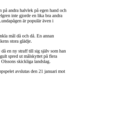
ten på andra halvlek på egen hand och
lgren inte gjorde en lika bra andra
. Lundapågen är populär även i
enkla mål då och då. En annan
kens stora glädje.
 en ny straff till sig själv som han
gult spred ut målskyttet på flera
Olssons skickliga landslag.
pspelet avslutas den 21 januari mot