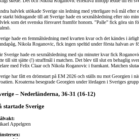
ktigt skede. Det och Nikola Roganovic effektiva inhopp ledde till en sve
andra halvlek utökade Sverige sin ledning med ytterligare två mål efter
r starkt bidragande till att Sverige hade en sexmålsledning efter nio min
lvlek som det svenska försvaret framför honom. ”Palle” fick göra sin fö
almö.
erige hade en femmålsledning med kvarten kvar och det kändes i ärligh
ndapåg, Nikola Roganovic, fick ingen speltid under första halvan av för
r Sverige hade en sexmålsledning med sju minuter kvar fick Roganovic 
tte till sitt sjätte (!) straffmål i matchen. Det blev till slut en behagl
elare med Felix Claar och Nikola Roganovic i framkant. Matchen slutad
erige har fått en drömstart på EM 2026 och ställs nu mot Georgien i n
oatien. Kroaterna besegrade Georgien under lördagen i Sveriges grupp
verige – Nederländerna, 36-31 (16-12)
å startade Sverige
ålvakt:
kael Appelgren
nstersex: