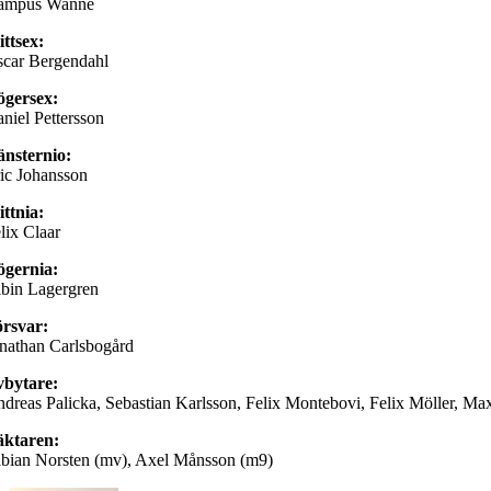
ampus Wanne
ttsex:
car Bergendahl
ögersex:
niel Pettersson
nsternio:
ic Johansson
ttnia:
lix Claar
ögernia:
bin Lagergren
rsvar:
nathan Carlsbogård
vbytare:
dreas Palicka, Sebastian Karlsson, Felix Montebovi, Felix Möller, Ma
äktaren:
bian Norsten (mv), Axel Månsson (m9)