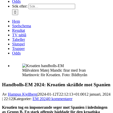
Odds
Sök efter:
Hem
Spelschema
Resultat
TV tablå
Tabeller
Slutspel
Trupper
Odds
Målvakten Matej Mandic firar med Ivan
Martinovic för Kroatien. Foto: Bildbyrån
Handbolls-EM 2024: Kroatien skrällde mot Spanien
Av
Hampus Kjellberg
|
2024-01-12T22:12:13+01:00
12 januari, 2024
| 22:12
|
Kategorier:
EM 2024
|
0 kommentarer
Kroatien tog en imponerande seger mot Spanien i inledningen
av Grupp B. En stark offensiv bäddade för den kroatiska