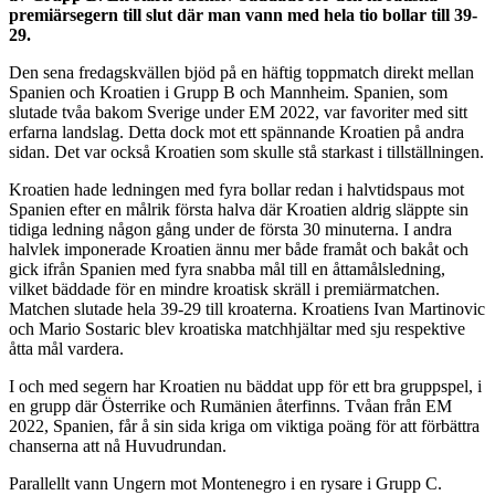
premiärsegern till slut där man vann med hela tio bollar till 39-
29.
Den sena fredagskvällen bjöd på en häftig toppmatch direkt mellan
Spanien och Kroatien i Grupp B och Mannheim. Spanien, som
slutade tvåa bakom Sverige under EM 2022, var favoriter med sitt
erfarna landslag. Detta dock mot ett spännande Kroatien på andra
sidan. Det var också Kroatien som skulle stå starkast i tillställningen.
Kroatien hade ledningen med fyra bollar redan i halvtidspaus mot
Spanien efter en målrik första halva där Kroatien aldrig släppte sin
tidiga ledning någon gång under de första 30 minuterna. I andra
halvlek imponerade Kroatien ännu mer både framåt och bakåt och
gick ifrån Spanien med fyra snabba mål till en åttamålsledning,
vilket bäddade för en mindre kroatisk skräll i premiärmatchen.
Matchen slutade hela 39-29 till kroaterna. Kroatiens Ivan Martinovic
och Mario Sostaric blev kroatiska matchhjältar med sju respektive
åtta mål vardera.
I och med segern har Kroatien nu bäddat upp för ett bra gruppspel, i
en grupp där Österrike och Rumänien återfinns. Tvåan från EM
2022, Spanien, får å sin sida kriga om viktiga poäng för att förbättra
chanserna att nå Huvudrundan.
Parallellt vann Ungern mot Montenegro i en rysare i Grupp C.