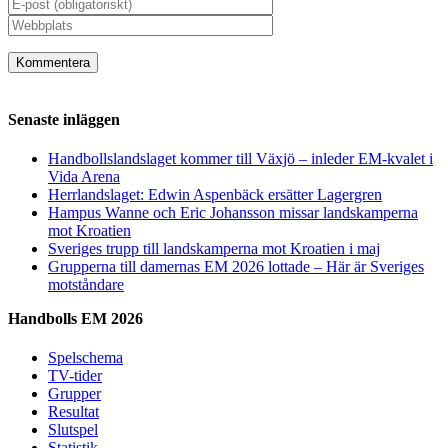
Senaste inläggen
Handbollslandslaget kommer till Växjö – inleder EM-kvalet i
Vida Arena
Herrlandslaget: Edwin Aspenbäck ersätter Lagergren
Hampus Wanne och Eric Johansson missar landskamperna
mot Kroatien
Sveriges trupp till landskamperna mot Kroatien i maj
Grupperna till damernas EM 2026 lottade – Här är Sveriges
motståndare
Handbolls EM 2026
Spelschema
TV-tider
Grupper
Resultat
Slutspel
Statistik