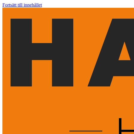
Fortsätt till innehållet