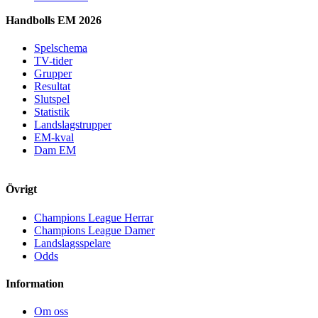
Handbolls EM 2026
Spelschema
TV-tider
Grupper
Resultat
Slutspel
Statistik
Landslagstrupper
EM-kval
Dam EM
Övrigt
Champions League Herrar
Champions League Damer
Landslagsspelare
Odds
Information
Om oss