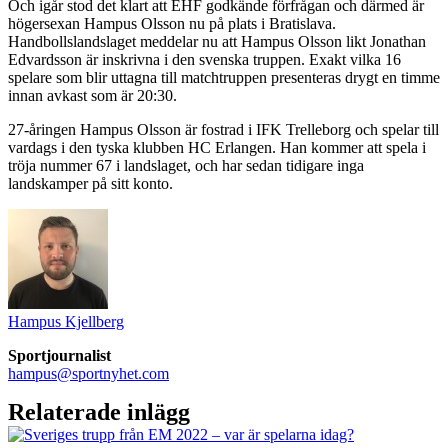
Och igår stod det klart att EHF godkände förfrågan och därmed är
högersexan Hampus Olsson nu på plats i Bratislava.
Handbollslandslaget meddelar nu att Hampus Olsson likt Jonathan
Edvardsson är inskrivna i den svenska truppen. Exakt vilka 16
spelare som blir uttagna till matchtruppen presenteras drygt en timme
innan avkast som är 20:30.
27-åringen Hampus Olsson är fostrad i IFK Trelleborg och spelar till
vardags i den tyska klubben HC Erlangen. Han kommer att spela i
tröja nummer 67 i landslaget, och har sedan tidigare inga
landskamper på sitt konto.
Hampus Kjellberg
Sportjournalist
hampus@sportnyhet.com
Relaterade inlägg