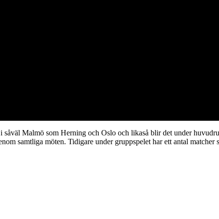
 i såväl Malmö som Herning och Oslo och likaså blir det under huvudr
nom samtliga möten. Tidigare under gruppspelet har ett antal matcher s