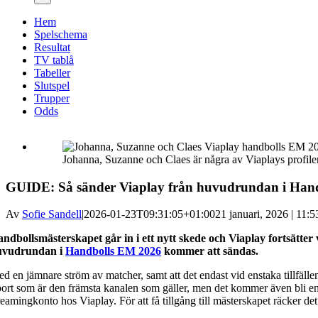
Hem
Spelschema
Resultat
TV tablå
Tabeller
Slutspel
Trupper
Odds
Johanna, Suzanne och Claes är några av Viaplays profil
GUIDE: Så sänder Viaplay från huvudrundan i Han
Av
Sofie Sandell
|
2026-01-23T09:31:05+01:00
21 januari, 2026 | 11:5
ndbollsmästerskapet går in i ett nytt skede och Viaplay fortsätte
uvudrundan i
Handbolls EM 2026
kommer att sändas.
d en jämnare ström av matcher, samt att det endast vid enstaka tillfällen
ort som är den främsta kanalen som gäller, men det kommer även bli e
reamingkonto hos Viaplay. För att få tillgång till mästerskapet räcker d