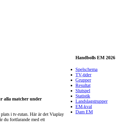
Handbolls EM 2026
Spelschema
TV-tider
Grupper
Resultat
Slutspel
Statistik
ur alla matcher under
Landslagstrupper
EM-kval
Dam EM
plats i tv-rutan. Här är det Viaplay
r du fortfarande med ett