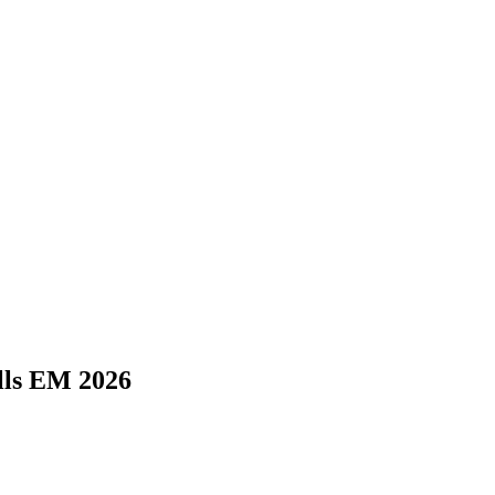
lls EM 2026