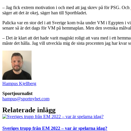
– Jag fick extrem motivation i och med att jag skrev på för PSG. Och ja
säger att det är okej, säger han till Sportbladet.
Palicka var en stor del i att Sverige kom tvåa under VM i Egypten i vi
senare så är det dags för VM på hemmaplan. Men den svenska målvakten 
– Det är klart att det hade varit magiskt roligt att vara med i ett he
måste det hålla. Jag vill utveckla mig de sista procenten jag har kvar s
Hampus Kjellberg
Sportjournalist
hampus@sportnyhet.com
Relaterade inlägg
Sveriges trupp från EM 2022 – var är spelarna idag?