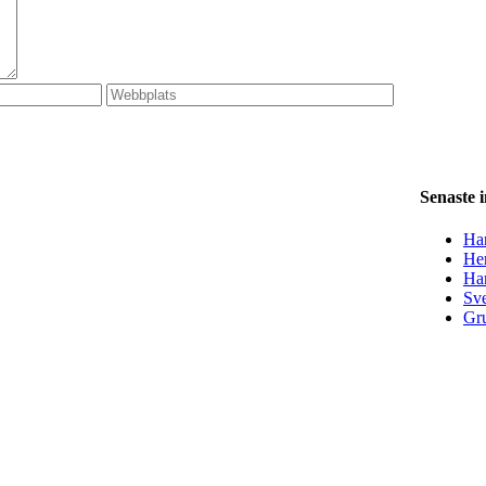
Senaste 
Han
Her
Ha
Sve
Gru