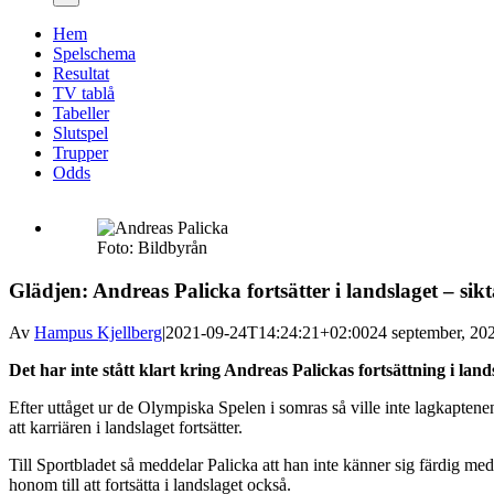
Hem
Spelschema
Resultat
TV tablå
Tabeller
Slutspel
Trupper
Odds
Foto: Bildbyrån
Glädjen: Andreas Palicka fortsätter i landslaget – si
Av
Hampus Kjellberg
|
2021-09-24T14:24:21+02:00
24 september, 202
Det har inte stått klart kring Andreas Palickas fortsättning i la
Efter uttåget ur de Olympiska Spelen i somras så ville inte lagkapte
att karriären i landslaget fortsätter.
Till Sportbladet så meddelar Palicka att han inte känner sig färdig med
honom till att fortsätta i landslaget också.