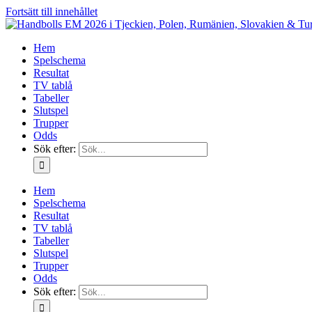
Fortsätt till innehållet
Hem
Spelschema
Resultat
TV tablå
Tabeller
Slutspel
Trupper
Odds
Sök efter:
Hem
Spelschema
Resultat
TV tablå
Tabeller
Slutspel
Trupper
Odds
Sök efter: