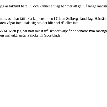
g är faktiskt bara 35 och känner att jag har mer att ge. Så länge landsl
ntras och har fått axla kaptensrollen i Glenn Solbergs landslag. Härnäst
vågar inte uttala sig om det blir spel då eller inte.
mma-VM. Men jag har haft minst två skador varje år de senaste fyra säson
om målvakt, säger Palicka till Sportbladet.