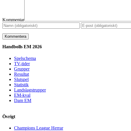
Kommentar
Handbolls EM 2026
Spelschema
TV-tider
Grupper
Resultat
Slutspel
Statistik
Landslagstrupper
EM-kval
Dam EM
Övrigt
Champions League Herrar