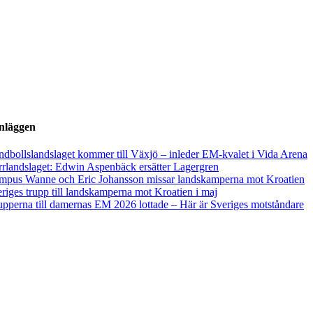
inläggen
dbollslandslaget kommer till Växjö – inleder EM-kvalet i Vida Arena
rlandslaget: Edwin Aspenbäck ersätter Lagergren
mpus Wanne och Eric Johansson missar landskamperna mot Kroatien
riges trupp till landskamperna mot Kroatien i maj
pperna till damernas EM 2026 lottade – Här är Sveriges motståndare