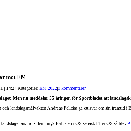
ktar mot EM
1 | 14:24
|
Kategorier:
EM 2022
|
0 kommentarer
ndslaget. Men nu meddelar 35-åringen för Sportbladet att landslagsk
nen och landslagsmålvakten Andreas Palicka ge ett svar om sin framtid 
 landslaget än, trots den tunga förlusten i OS senast. Efter OS så blev
A