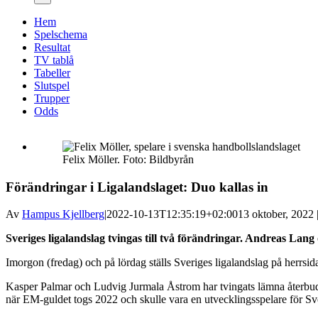
Hem
Spelschema
Resultat
TV tablå
Tabeller
Slutspel
Trupper
Odds
Felix Möller. Foto: Bildbyrån
Förändringar i Ligalandslaget: Duo kallas in
Av
Hampus Kjellberg
|
2022-10-13T12:35:19+02:00
13 oktober, 2022 
Sveriges ligalandslag tvingas till två förändringar. Andreas Lan
Imorgon (fredag) och på lördag ställs Sveriges ligalandslag på herrsi
Kasper Palmar och Ludvig Jurmala Åstrom har tvingats lämna återbud,
när EM-guldet togs 2022 och skulle vara en utvecklingsspelare för S