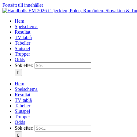
Fortsätt till innehållet
Hem
Spelschema
Resultat
TV tablå
Tabeller
Slutspel
Trupper
Odds
Sök efter:
Hem
Spelschema
Resultat
TV tablå
Tabeller
Slutspel
Trupper
Odds
Sök efter: