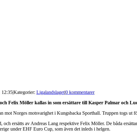
| 12:35
|
Kategorier:
Ligalandslaget
|
0 kommentarer
g och Felix Möller kallas in som ersättare till Kasper Palmar och 
dan mot Norges motsvarighet i Kungsbacka Sporthall. Truppen togs ut för
 och ersätts av Andreas Lang respektive Felix Möller. De båda ersätt
verige under EHF Euro Cup, som även det inleds i helgen.