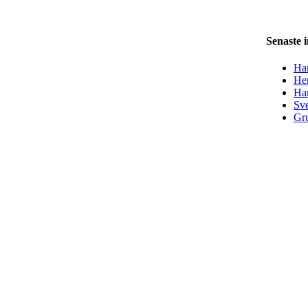
Senaste 
Han
Her
Ha
Sve
Gru