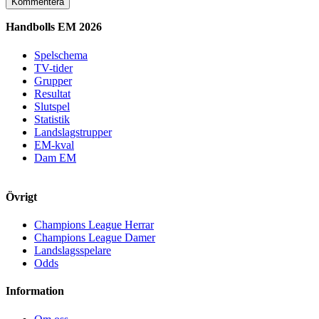
Handbolls EM 2026
Spelschema
TV-tider
Grupper
Resultat
Slutspel
Statistik
Landslagstrupper
EM-kval
Dam EM
Övrigt
Champions League Herrar
Champions League Damer
Landslagsspelare
Odds
Information