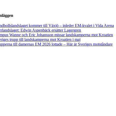
inläggen
dbollslandslaget kommer till Växjö – inleder EM-kvalet i Vida Arena
rlandslaget: Edwin Aspenbäck ersätter Lagergren
mpus Wanne och Eric Johansson missar landskamperna mot Kroatien
riges trupp till landskamperna mot Kroatien i maj
pperna till damernas EM 2026 lottade – Här är Sveriges motståndare