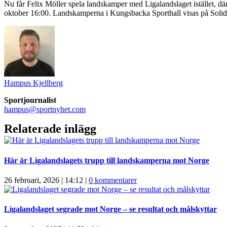
Nu får Felix Möller spela landskamper med Ligalandslaget istället, d
oktober 16:00. Landskamperna i Kungsbacka Sporthall visas på Solid
Hampus Kjellberg
Sportjournalist
hampus@sportnyhet.com
Relaterade inlägg
Här är Ligalandslagets trupp till landskamperna mot Norge
26 februari, 2026 | 14:12
|
0 kommentarer
Ligalandslaget segrade mot Norge – se resultat och målskyttar