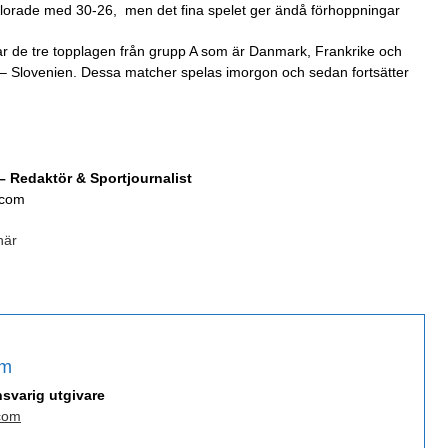
örlorade med 30-26, men det fina spelet ger ändå förhoppningar
ntar de tre topplagen från grupp A som är Danmark, Frankrike och
 Slovenien. Dessa matcher spelas imorgon och sedan fortsätter
 Redaktör & Sportjournalist
.com
här
öm
nsvarig utgivare
com