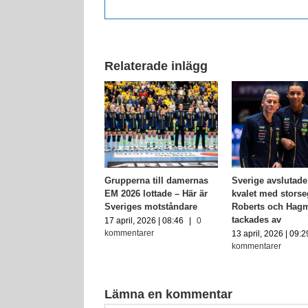
Relaterade inlägg
al damer: Resultaten
Grupperna till damernas
Sverige avslutad
mars månad – flera
EM 2026 lottade – Här är
kvalet med storse
lara för EM 2026
Sveriges motståndare
Roberts och Hag
tackades av
s, 2026 | 13:05
|
0
17 april, 2026 | 08:46
|
0
ntarer
kommentarer
13 april, 2026 | 09:2
kommentarer
Lämna en kommentar