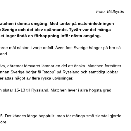
Foto: Bildbyrån
a matchen i denna omgång. Med tanke på matchinledningen
e Sverige och det blev spännande. Tyvärr var det många
det inger ändå en förhoppning inför nästa omgång.
orde mål nästan i varje anfall. Även fast Sverige hänger på bra så
land.
iva, däremot försvaret lämnar en del att önska. Matchen fortsätter
 innan Sverige börjar få ”stopp” på Ryssland och samtidigt jobbar
rlättas något av flera ryska utvisningar.
slutar 15-13 till Ryssland. Matchen lever i allra högsta grad.
-15. Det kändes länge hoppfullt, men för många små slarvfel gjorde
före.