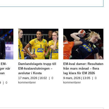
e EM-
Damlandslagets trupp till
EM-kval damer: Resultaten
ger när
EM-kvalavslutningen –
från mars månad – flera
man
avslutar i Kosta
lag klara för EM 2026
17 mars, 2026 | 16:02
|
0
9 mars, 2026 | 13:05
|
0
kommentarer
kommentarer
9
|
0