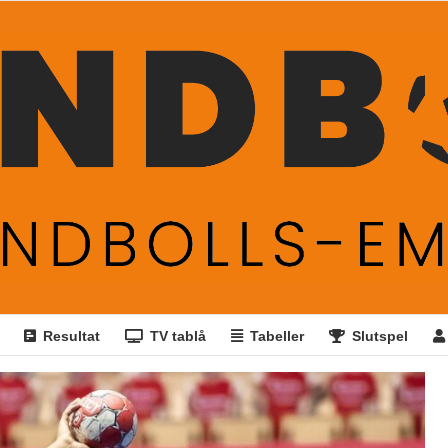
Resultat
TV tablå
Tabeller
Slutspel