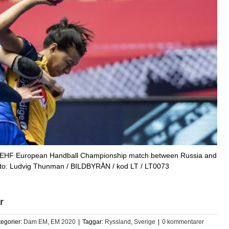
e EHF European Handball Championship match between Russia and
to: Ludvig Thunman / BILDBYRÅN / kod LT / LT0073
r
tegorier:
Dam EM
,
EM 2020
|
Taggar:
Ryssland
,
Sverige
|
0 kommentarer