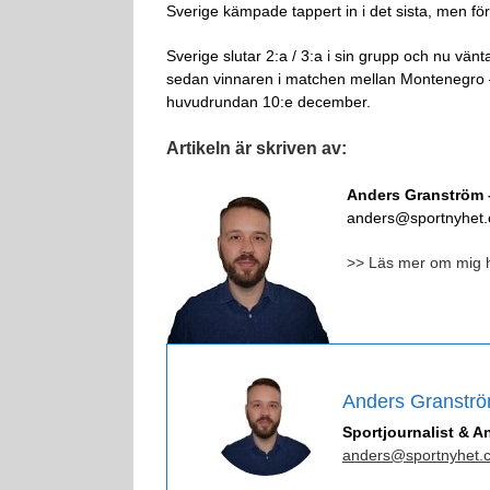
Sverige kämpade tappert in i det sista, men f
Sverige slutar 2:a / 3:a i sin grupp och nu vä
sedan vinnaren i matchen mellan Montenegro –
huvudrundan 10:e december.
Artikeln är skriven av:
Anders Granström –
anders@sportnyhet
>> Läs mer om mig 
Anders Granstr
Sportjournalist & A
anders@sportnyhet.