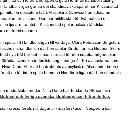
att hitta och förädla europeiskt guld i form av handbollstalang
 Handbollsligan går på det skandinaviska spåret har Kristianstad
trupp hittar vi dessutom två EM-spelare. Schweiz framtidsnamn
lan för sitt land. Hon har hittills stått för två mål och en
en ljusare framtid. I Kristianstad spelar också isländskan
ra ett framtidsnamn.
m spelar till Handbollsligan till vardags. Clara Petersson Bergsten,
 Stockholmshandbollen där hon spelar för den anrika klubben Skuru
ch ett nytt EM bör det finnas intresse för den snabba högersexan.
 förädlat svensk handbollstalang i många år. En av spelarna som
är Nina Dano. Efter att ha drabbats av psykisk ohälsa under tiden i
ör att nu för tiden spela hemma i Handbollsligan där hon stundtals
 som moderklubb medan Nina Dano har Torslanda HK som sin
lubbar och övriga svenska klubbadresser hittar du här.
er som presenterats två dagar in i mästerskapet. Trupperna kan