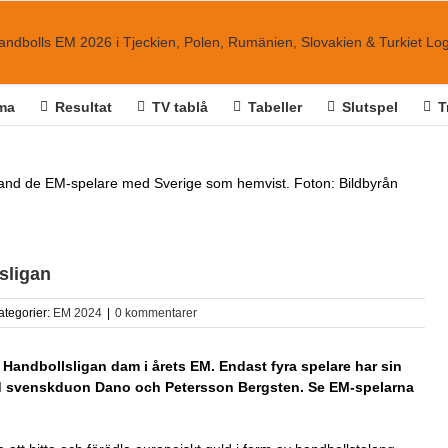
ma
Resultat
TV tablå
Tabeller
Slutspel
T
land de EM-spelare med Sverige som hemvist. Foton: Bildbyrån
sligan
ategorier:
EM 2024
|
0 kommentarer
a Handbollsligan dam i årets EM. Endast fyra spelare har sin
nd svenskduon Dano och Petersson Bergsten. Se EM-spelarna