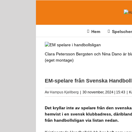
Fortsätt
till
innehållet
Hem
Spelsche
Clara Petersson Bergsten och Nina Dano är b
(eget montage)
EM-spelare från Svenska Handboll
Av
Hampus Kjellberg
|
30 november, 2024 | 15:43
|
K
Det kryllar inte av spelare från den svensk
hemvist i en svensk klubbadress, däribla
från handbollsligan via listan nedan.