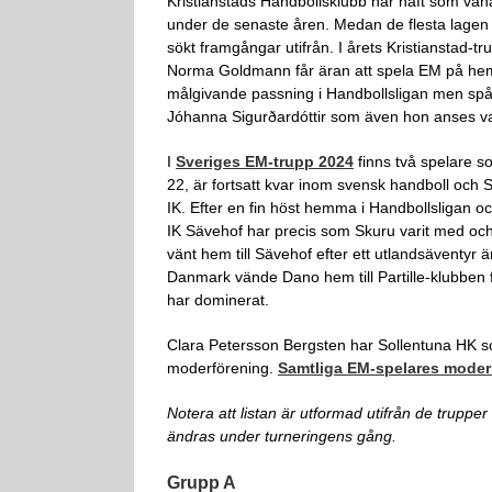
Kristianstads Handbollsklubb har haft som vana 
under de senaste åren. Medan de flesta lagen i
sökt framgångar utifrån. I årets Kristianstad-
Norma Goldmann får äran att spela EM på hemmap
målgivande passning i Handbollsligan men spås 
Jóhanna Sigurðardóttir som även hon anses va
I
Sveriges EM-trupp 2024
finns två spelare so
22, är fortsatt kvar inom svensk handboll och
IK. Efter en fin höst hemma i Handbollsligan o
IK Sävehof har precis som Skuru varit med och
vänt hem till Sävehof efter ett utlandsäventyr 
Danmark vände Dano hem till Partille-klubben f
har dominerat.
Clara Petersson Bergsten har Sollentuna HK
moderförening.
Samtliga EM-spelares moderk
Notera att listan är utformad utifrån de trupp
ändras under turneringens gång.
Grupp A