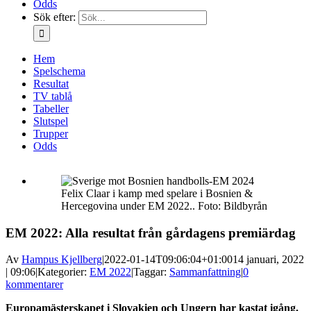
Odds
Sök efter:
Hem
Spelschema
Resultat
TV tablå
Tabeller
Slutspel
Trupper
Odds
Felix Claar i kamp med spelare i Bosnien &
Hercegovina under EM 2022.. Foto: Bildbyrån
EM 2022: Alla resultat från gårdagens premiärdag
Av
Hampus Kjellberg
|
2022-01-14T09:06:04+01:00
14 januari, 2022
| 09:06
|
Kategorier:
EM 2022
|
Taggar:
Sammanfattning
|
0
kommentarer
Europamästerskapet i Slovakien och Ungern har kastat igång.