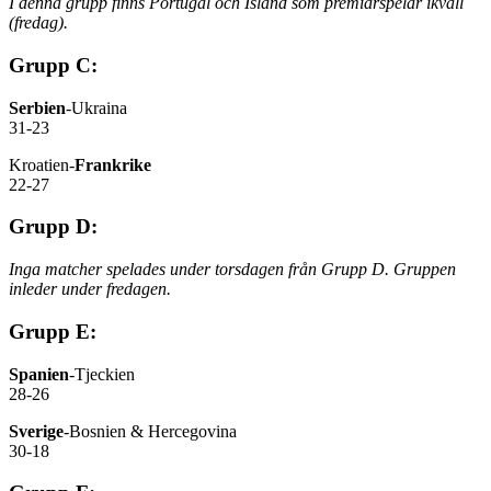
I denna grupp finns Portugal och Island som premiärspelar ikväll
(fredag).
Grupp C:
Serbien
-Ukraina
31-23
Kroatien-
Frankrike
22-27
Grupp D:
Inga matcher spelades under torsdagen från Grupp D. Gruppen
inleder under fredagen.
Grupp E:
Spanien
-Tjeckien
28-26
Sverige
-Bosnien & Hercegovina
30-18