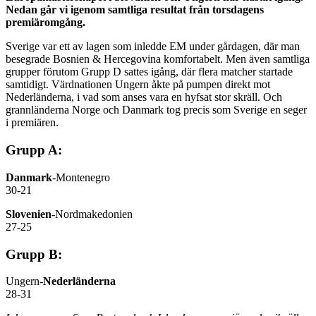
Nedan går vi igenom samtliga resultat från torsdagens
premiäromgång.
Sverige var ett av lagen som inledde EM under gårdagen, där man
besegrade Bosnien & Hercegovina komfortabelt. Men även samtliga
grupper förutom Grupp D sattes igång, där flera matcher startade
samtidigt. Värdnationen Ungern åkte på pumpen direkt mot
Nederländerna, i vad som anses vara en hyfsat stor skräll. Och
grannländerna Norge och Danmark tog precis som Sverige en seger
i premiären.
Grupp A:
Danmark
-Montenegro
30-21
Slovenien
-Nordmakedonien
27-25
Grupp B:
Ungern-
Nederländerna
28-31