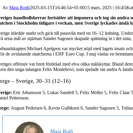
Av
Maja Roth
|
2025-03-15T16:46:54+01:00
15 mars, 2025 | 16:45
|
Kat
eriges handbollsherrar fortsätter att imponera och tog sin andra
tchen i Stockholm tidigare i veckan, men Sverige lyckades ändå 
erige inledde starkt och gick till pausvila med en 16–12 ledning. Unde
å sena mål av stjärnan Sander Sagosen skapade spänning in i det sista,
rbundskapten Michael Apelgren var mycket nöjd med lagets insats och 
för de avslutande matcherna i EHF Euro Cup. I maj väntar en hemmama
eriges offensiv var brett fördelad med elva olika målskyttar. Bland dem
en den unga talangen Felix Montebovi, som spelade sin andra A-landsk
orge – Sverige, 30–31 (12–16)
erige:
Eric Johansson 5, Lukas Sandell 5, Felix Möller 5, Felix Claar 
niel Pettersson.
orge:
August Pedersen 6, Kevin Gulliksen 6, Sander Sagosen 5, Tobi
Maja Roth