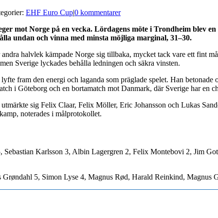
egorier:
EHF Euro Cup
|
0 kommentarer
 seger mot Norge på en vecka. Lördagens möte i Trondheim blev en 
hålla undan och vinna med minsta möjliga marginal, 31–30.
r andra halvlek kämpade Norge sig tillbaka, mycket tack vare ett fint m
 men Sverige lyckades behålla ledningen och säkra vinsten.
lyfte fram den energi och laganda som präglade spelet. Han betonade o
tch i Göteborg och en bortamatch mot Danmark, där Sverige har en ch
 utmärkte sig Felix Claar, Felix Möller, Eric Johansson och Lukas Sande
amp, noterades i målprotokollet.
5, Sebastian Karlsson 3, Albin Lagergren 2, Felix Montebovi 2, Jim Go
as Grøndahl 5, Simon Lyse 4, Magnus Rød, Harald Reinkind, Magnus G