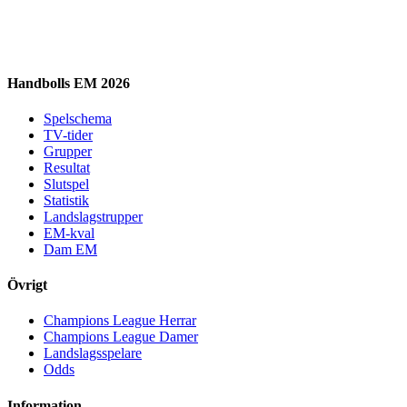
Handbolls EM 2026
Spelschema
TV-tider
Grupper
Resultat
Slutspel
Statistik
Landslagstrupper
EM-kval
Dam EM
Övrigt
Champions League Herrar
Champions League Damer
Landslagsspelare
Odds
Information