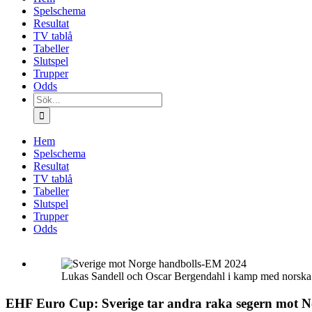
Spelschema
Resultat
TV tablå
Tabeller
Slutspel
Trupper
Odds
Sök
efter:
Hem
Spelschema
Resultat
TV tablå
Tabeller
Slutspel
Trupper
Odds
Lukas Sandell och Oscar Bergendahl i kamp med norska 
EHF Euro Cup: Sverige tar andra raka segern mot N