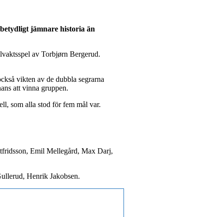
betydligt jämnare historia än
ålvaktsspel av Torbjørn Bergerud.
ckså vikten av de dubbla segrarna
ans att vinna gruppen.
ll, som alla stod för fem mål var.
ttfridsson, Emil Mellegård, Max Darj,
ullerud, Henrik Jakobsen.