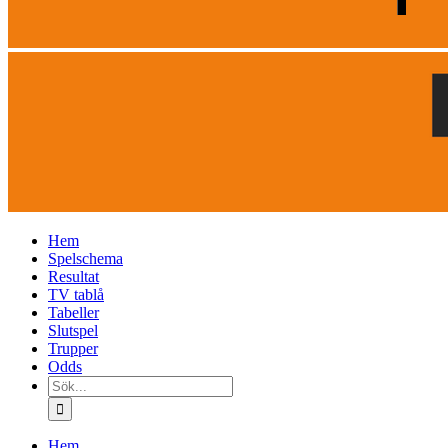
Hem
Spelschema
Resultat
TV tablå
Tabeller
Slutspel
Trupper
Odds
Sök
efter:
Hem