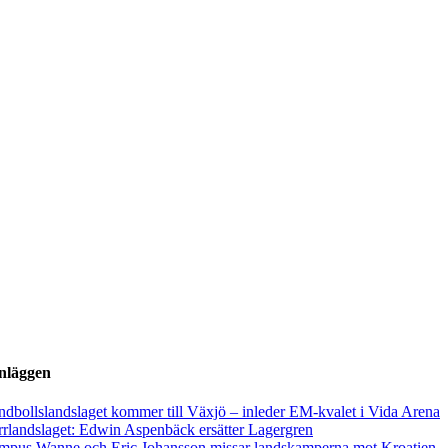
inläggen
dbollslandslaget kommer till Växjö – inleder EM-kvalet i Vida Arena
rlandslaget: Edwin Aspenbäck ersätter Lagergren
mpus Wanne och Eric Johansson missar landskamperna mot Kroatien