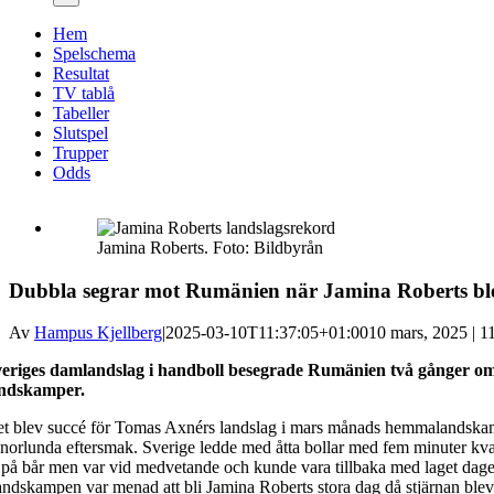
Hem
Spelschema
Resultat
TV tablå
Tabeller
Slutspel
Trupper
Odds
Jamina Roberts. Foto: Bildbyrån
Dubbla segrar mot Rumänien när Jamina Roberts ble
Av
Hampus Kjellberg
|
2025-03-10T11:37:05+01:00
10 mars, 2025 | 1
eriges damlandslag i handboll besegrade Rumänien två gånger om 
andskamper.
t blev succé för Tomas Axnérs landslag i mars månads hemmalandska
norlunda eftersmak. Sverige ledde med åtta bollar med fem minuter kv
 på bår men var vid medvetande och kunde vara tillbaka med laget dagen
ndskampen var menad att bli Jamina Roberts stora dag då stjärnan ble