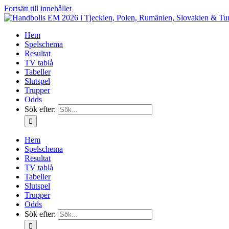
Fortsätt till innehållet
Hem
Spelschema
Resultat
TV tablå
Tabeller
Slutspel
Trupper
Odds
Sök efter:
Hem
Spelschema
Resultat
TV tablå
Tabeller
Slutspel
Trupper
Odds
Sök efter: