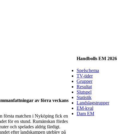
Handbolls EM 2026
Spelschema
TV-tider
Grupper
Resultat
Slutspel
Statistik
sammanfattningar av förra veckans
Landslagstrupper
EM-kval
Dam EM
 första matchen i Nyköping fick en
ndet för en stund. Rumänskan fördes
ter och spelades aldrig färdigt.
andet efter landskampen uteblev på