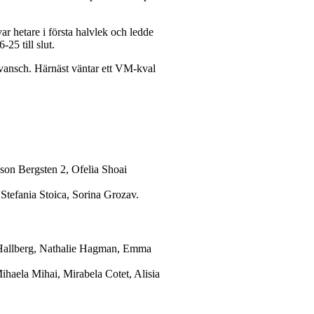
r hetare i första halvlek och ledde
25 till slut.
evansch. Härnäst väntar ett VM-kval
son Bergsten 2, Ofelia Shoai
Stefania Stoica, Sorina Grozav.
ai Hallberg, Nathalie Hagman, Emma
ihaela Mihai, Mirabela Cotet, Alisia