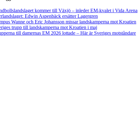
dbollslandslaget kommer till Växjö – inleder EM-kvalet i Vida Arena
rlandslaget: Edwin Aspenbäck ersätter Lagergren
mpus Wanne och Eric Johansson missar landskamperna mot Kroatien
riges trupp till landskamperna mot Kroatien i maj
pperna till damernas EM 2026 lottade – Här är Sveriges motståndare