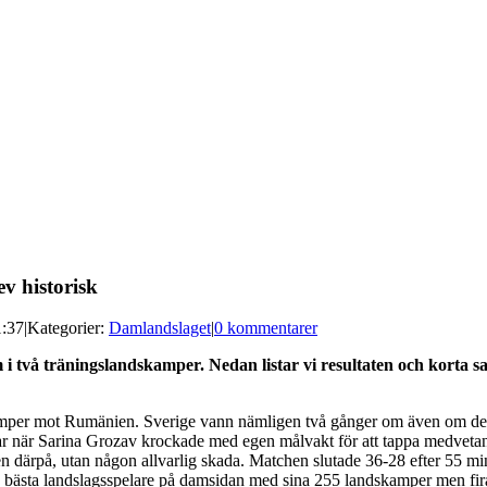
v historisk
1:37
|
Kategorier:
Damlandslaget
|
0 kommentarer
i två träningslandskamper. Nedan listar vi resultaten och korta 
mper mot Rumänien. Sverige vann nämligen två gånger om även om den
ar när Sarina Grozav krockade med egen målvakt för att tappa medveta
 därpå, utan någon allvarlig skada. Matchen slutade 36-28 efter 55 minu
v bästa landslagsspelare på damsidan med sina 255 landskamper men fir