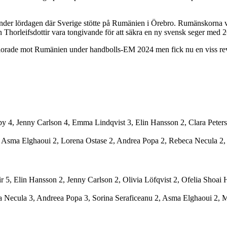
 under lördagen där Sverige stötte på Rumänien i Örebro. Rumänskorna va
orleifsdottir vara tongivande för att säkra en ny svensk seger med 26-
förlorade mot Rumänien under handbolls-EM 2024 men fick nu en viss r
y 4, Jenny Carlson 4, Emma Lindqvist 3, Elin Hansson 2, Clara Peters
 Asma Elghaoui 2, Lorena Ostase 2, Andrea Popa 2, Rebeca Necula 2, 
ttir 5, Elin Hansson 2, Jenny Carlson 2, Olivia Löfqvist 2, Ofelia Sho
ca Necula 3, Andreea Popa 3, Sorina Seraficeanu 2, Asma Elghaoui 2, M