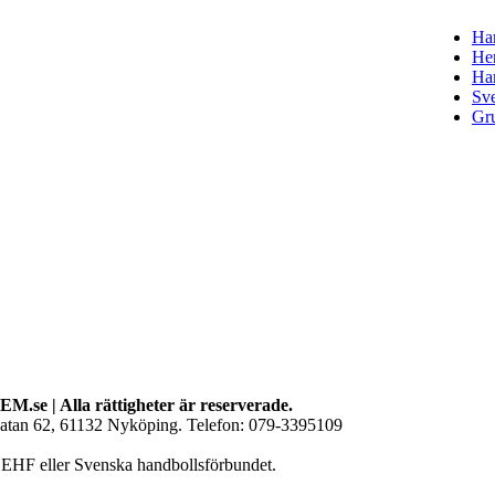
Han
Her
Ha
Sve
Gru
M.se | Alla rättigheter är reserverade.
gatan 62, 61132 Nyköping. Telefon: 079-3395109
l EHF eller Svenska handbollsförbundet.