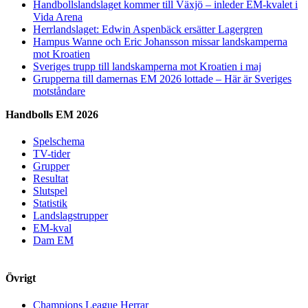
Handbollslandslaget kommer till Växjö – inleder EM-kvalet i
Vida Arena
Herrlandslaget: Edwin Aspenbäck ersätter Lagergren
Hampus Wanne och Eric Johansson missar landskamperna
mot Kroatien
Sveriges trupp till landskamperna mot Kroatien i maj
Grupperna till damernas EM 2026 lottade – Här är Sveriges
motståndare
Handbolls EM 2026
Spelschema
TV-tider
Grupper
Resultat
Slutspel
Statistik
Landslagstrupper
EM-kval
Dam EM
Övrigt
Champions League Herrar