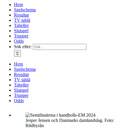
Hem
Spelschema
Resultat
TV tablå
Tabeller
Slutspel
Trupper
Odds
Sök efter:
Hem
Spelschema
Resultat
TV tablå
Tabeller
Slutspel
Trupper
Odds
Jesper Jensen och Danmarks damlandslag. Foto:
Bildbyrån