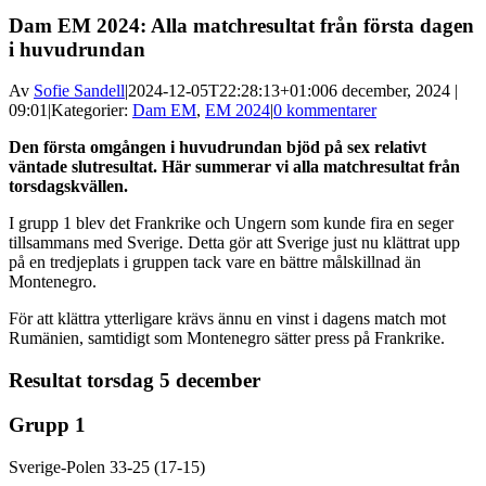
Dam EM 2024: Alla matchresultat från första dagen
i huvudrundan
Av
Sofie Sandell
|
2024-12-05T22:28:13+01:00
6 december, 2024 |
09:01
|
Kategorier:
Dam EM
,
EM 2024
|
0 kommentarer
Den första omgången i huvudrundan bjöd på sex relativt
väntade slutresultat. Här summerar vi alla matchresultat från
torsdagskvällen.
I grupp 1 blev det Frankrike och Ungern som kunde fira en seger
tillsammans med Sverige. Detta gör att Sverige just nu klättrat upp
på en tredjeplats i gruppen tack vare en bättre målskillnad än
Montenegro.
För att klättra ytterligare krävs ännu en vinst i dagens match mot
Rumänien, samtidigt som Montenegro sätter press på Frankrike.
Resultat torsdag 5 december
Grupp 1
Sverige-Polen 33-25 (17-15)