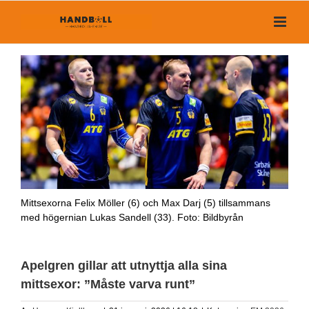
Fortsätt
till
innehållet
Mittsexorna Felix Möller (6) och Max Darj (5) tillsammans
med högernian Lukas Sandell (33). Foto: Bildbyrån
Apelgren gillar att utnyttja alla sina
mittsexor: ”Måste varva runt”