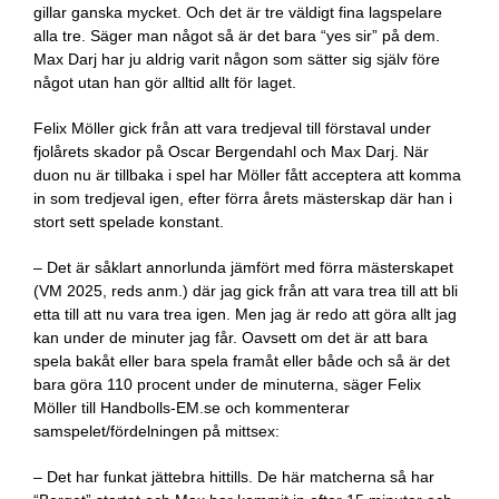
gillar ganska mycket. Och det är tre väldigt fina lagspelare
alla tre. Säger man något så är det bara “yes sir” på dem.
Max Darj har ju aldrig varit någon som sätter sig själv före
något utan han gör alltid allt för laget.
Felix Möller gick från att vara tredjeval till förstaval under
fjolårets skador på Oscar Bergendahl och Max Darj. När
duon nu är tillbaka i spel har Möller fått acceptera att komma
in som tredjeval igen, efter förra årets mästerskap där han i
stort sett spelade konstant.
– Det är såklart annorlunda jämfört med förra mästerskapet
(VM 2025, reds anm.) där jag gick från att vara trea till att bli
etta till att nu vara trea igen. Men jag är redo att göra allt jag
kan under de minuter jag får. Oavsett om det är att bara
spela bakåt eller bara spela framåt eller både och så är det
bara göra 110 procent under de minuterna, säger Felix
Möller till Handbolls-EM.se och kommenterar
samspelet/fördelningen på mittsex:
– Det har funkat jättebra hittills. De här matcherna så har