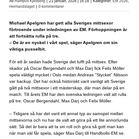
Av
Hampus Kjellberg
|
21 januari, 2026 | 16:18
|
Kategorier:
EM 2026
,
Herrlandslaget
|
0 kommentarer
Michael Apelgren har gett alla Sveriges mittsexor
förtroende under inledningen av EM. Förhoppningen är
att fortsätta rulla på tre.
– De är en nyckel i vårt spel, säger Apelgren om sin
viktiga pusselbit.
För ett år sedan hade Sverige det tufft på mittsex. Efter
skador på Oscar Bergendahl och Max Darj fick Felix Möller
spela väldigt mycket i Oslo medan Andreas ”Stycket” Nilsson
var backup. Det har också historiskt varit vanligt att Sverige
gått på två mittsexor i ett mästerskap, där man delar på en
match. Till årets EM har den svenska ledningen valt att rulla
på tre: Oscar Bergendahl, Max Darj och Felix Möller.
– Tidigare så har det varit ett annat typ av samspel mellan
mittsexorna och nu har de valt att göra på ett lite annorlunda
sätt. Så det är bara att ta sin roll och göra så gott man kan
när man väl får spela, säger Max Darj till Handbolls-EM.se.