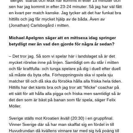
“Berget” startat och Max har kommit in efter 15 minuter och
sen har jag kommit in efter 23-24 minuter. Så jag har väl fått
en kvart per match kanske. Jag tycker att det har funkat bra
hittills och jag får mycket hjälp av de båda. Även av
(Jonathan) Carlsbogård i mitten.
Michael Apelgren säger att en mittsexa idag springer
betydligt mer än vad den gjorde för några år sedan?
– Det tror jag. Så som vi spelar här i landslaget så är det
mycket rörelse inne på linjen. Samtidigt om du står i mitten
och får kraftfulla- och tunga spelare på dig i duell efter duell
så måste du byta ofta. Förhoppningsvis ska vi spela sju
matcher till och då ska du försöka hålla alla friska hela tiden.
Hittills har det känts bra och jag tror att “Micke” coachar på
ett sätt för att hålla alla pigga och friska men samtidigt så är
det den som är bäst på banan som får spela, säger Felix
Möller.
Sverige ställs mot Kroatien ikväll (20:30) i en gruppfinal.
Vinner Sverige där så har man skaffat sig en fördel in till
Huvudrundan då kvällens vinnare tar med sig två poäng till