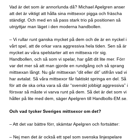
Vad är det som är annorlunda då? Michael Apelgren anser
att det är viktigt att hålla sina mittsexor pigga och fräscha
ständigt. Och med en så pass stark trio på positionen så
utnjyttjar man läget i den moderna handbollen.
– Vi rullar runt ganska mycket på dem och de är en nyckel i
vårt spel, att de orkar vara aggressiva hela tiden. Sen så är
mycket av våra spelstarter att en mittsexa rör sig.
Handbollen, och så som vi spelar, har gått dit lite mer. Förr
var det mer så att man gjorde en rundgång och så sprang
mittsexan långt. Nu går mittsexan “dit eller dit” utifrån vad vi
har avtalat. Så våra mittsexor får faktiskt springa en del. Så
för att de ska orka vara så där “svenskt jobbigt aggressiva” i
försvar så måste vi varva runt på dem. Så det är det som vi
håller på lite med dem, säger Apelgren till Handbolls-EM.se.
Och vad tycker Sveriges mittsexor om det?
– Att det var bättre förr, skämtar Apelgren och fortsätter:
– Nej men det är också ett spel som svenska linjespelare