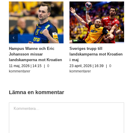
Sveriges trupp till
Handbollslandslaget kommer
Herrla
landskamperna mot Kroatien
till Växjö – inleder EM-kvalet
Aspenb
i maj
i Vida Arena
Lager
23 april, 2026 | 16:39
|
0
12 maj, 2026 | 14:15
|
0
12 maj,
kommentarer
kommentarer
kommen
Lämna en kommentar
Kommentar