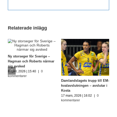
Relaterade inlägg
Ny storseger för Sverige –
Hagman och Roberts närmar
sig avsked
8 april, 2026 | 15:40
|
0
kommentarer
Damlandslagets trupp till EM-
G
kvalavslutningen – avslutar i
2
Kosta
m
17 mars, 2026 | 16:02
|
0
1
kommentarer
k