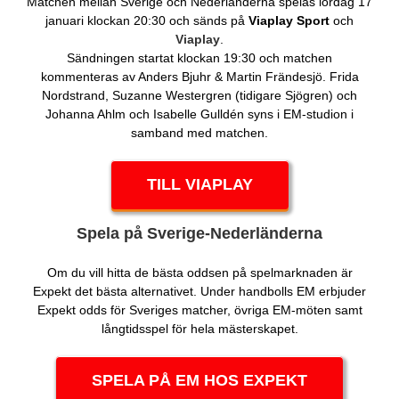
Matchen mellan Sverige och Nederländerna spelas lördag 17
januari klockan 20:30 och sänds på
Viaplay Sport
och
Viaplay
.
Sändningen startat klockan 19:30 och matchen
kommenteras av Anders Bjuhr & Martin Frändesjö. Frida
Nordstrand, Suzanne Westergren (tidigare Sjögren) och
Johanna Ahlm och Isabelle Gulldén syns i EM-studion i
samband med matchen.
TILL VIAPLAY
Spela på Sverige-Nederländerna
Om du vill hitta de bästa oddsen på spelmarknaden är
Expekt det bästa alternativet. Under handbolls EM erbjuder
Expekt odds för Sveriges matcher, övriga EM-möten samt
långtidsspel för hela mästerskapet.
SPELA PÅ EM HOS EXPEKT