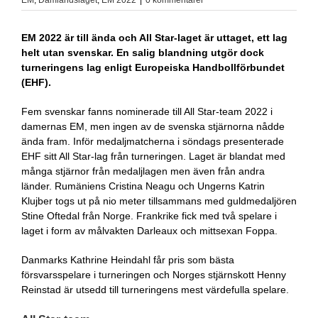
EM 2022 är till ända och All Star-laget är uttaget, ett lag
helt utan svenskar. En salig blandning utgör dock
turneringens lag enligt Europeiska Handbollförbundet
(EHF).
Fem svenskar fanns nominerade till All Star-team 2022 i
damernas EM, men ingen av de svenska stjärnorna nådde
ända fram. Inför medaljmatcherna i söndags presenterade
EHF sitt All Star-lag från turneringen. Laget är blandat med
många stjärnor från medaljlagen men även från andra
länder. Rumäniens Cristina Neagu och Ungerns Katrin
Klujber togs ut på nio meter tillsammans med guldmedaljören
Stine Oftedal från Norge. Frankrike fick med två spelare i
laget i form av målvakten Darleaux och mittsexan Foppa.
Danmarks Kathrine Heindahl får pris som bästa
försvarsspelare i turneringen och Norges stjärnskott Henny
Reinstad är utsedd till turneringens mest värdefulla spelare.