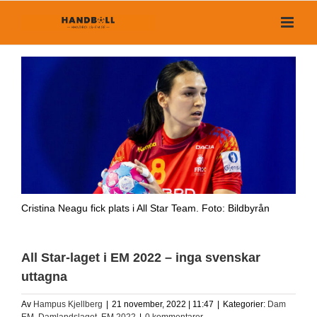
Fortsätt
till
innehållet
Cristina Neagu fick plats i All Star Team. Foto: Bildbyrån
All Star-laget i EM 2022 – inga svenskar
uttagna
Av
Hampus Kjellberg
|
21 november, 2022 | 11:47
|
Kategorier:
Dam
EM
,
Damlandslaget
,
EM 2022
|
0 kommentarer