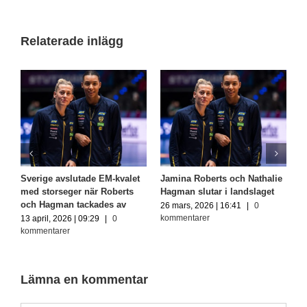
Relaterade inlägg
Sverige avslutade EM-kvalet
Jamina Roberts och Nathalie
G
med storseger när Roberts
Hagman slutar i landslaget
2
och Hagman tackades av
m
26 mars, 2026 | 16:41
|
0
kommentarer
13 april, 2026 | 09:29
|
0
1
kommentarer
k
Lämna en kommentar