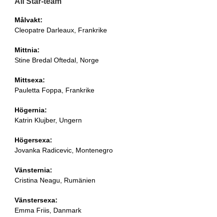
All Star-team
Målvakt:
Cleopatre Darleaux, Frankrike
Mittnia:
Stine Bredal Oftedal, Norge
Mittsexa:
Pauletta Foppa, Frankrike
Högernia:
Katrin Klujber, Ungern
Högersexa:
Jovanka Radicevic, Montenegro
Vänsternia:
Cristina Neagu, Rumänien
Vänstersexa:
Emma Friis, Danmark