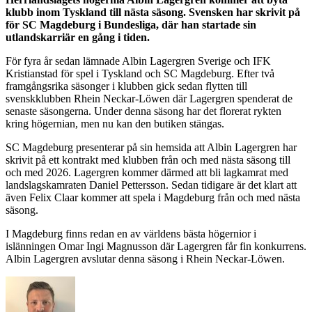
klubb inom Tyskland till nästa säsong. Svensken har skrivit på
för SC Magdeburg i Bundesliga, där han startade sin
utlandskarriär en gång i tiden.
För fyra år sedan lämnade Albin Lagergren Sverige och IFK
Kristianstad för spel i Tyskland och SC Magdeburg. Efter två
framgångsrika säsonger i klubben gick sedan flytten till
svenskklubben Rhein Neckar-Löwen där Lagergren spenderat de
senaste säsongerna. Under denna säsong har det florerat rykten
kring högernian, men nu kan den butiken stängas.
SC Magdeburg presenterar på sin hemsida att Albin Lagergren har
skrivit på ett kontrakt med klubben från och med nästa säsong till
och med 2026. Lagergren kommer därmed att bli lagkamrat med
landslagskamraten Daniel Pettersson. Sedan tidigare är det klart att
även Felix Claar kommer att spela i Magdeburg från och med nästa
säsong.
I Magdeburg finns redan en av världens bästa högernior i
islänningen Omar Ingi Magnusson där Lagergren får fin konkurrens.
Albin Lagergren avslutar denna säsong i Rhein Neckar-Löwen.