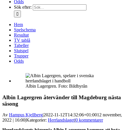
Odds
Sök efter:
Hem
Spelschema
Resultat
TV tablå
Tabeller
Slutspel
Trupper
Odds
Albin Lagergren. Foto: Bildbyrån
Albin Lagergren återvänder till Magdeburg nästa
säsong
Av
Hampus Kjellberg
|
2022-11-12T14:32:06+01:00
12 november,
2022 | 16:00
|
Kategorier:
Herrlandslaget
|
0 kommentarer
Herrlandslagets högernia Albin Lagergren kommer att byta