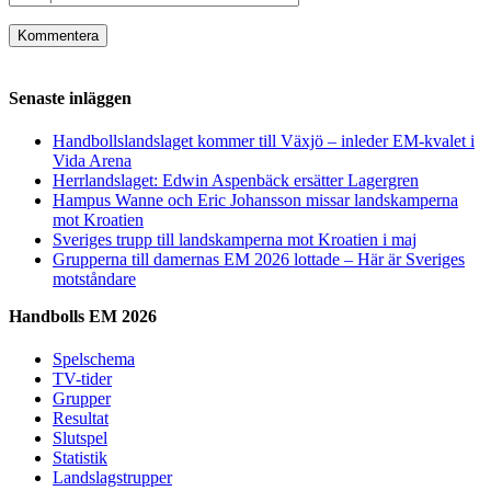
Senaste inläggen
Handbollslandslaget kommer till Växjö – inleder EM-kvalet i
Vida Arena
Herrlandslaget: Edwin Aspenbäck ersätter Lagergren
Hampus Wanne och Eric Johansson missar landskamperna
mot Kroatien
Sveriges trupp till landskamperna mot Kroatien i maj
Grupperna till damernas EM 2026 lottade – Här är Sveriges
motståndare
Handbolls EM 2026
Spelschema
TV-tider
Grupper
Resultat
Slutspel
Statistik
Landslagstrupper