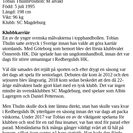
Tobias Thulin
Position: M¨ålvakt
Född: 5 juli 1995
Längd: 198 cm
Vikt: 96 kg
Klubb: SC Magdeburg
Klubbkarriär
En av de yngre svenska målvakterna i topphandbollen. Tobias
Thulin satte avtryck i Sverige innan han valde att göra karriär
utomlands. Med Göteborg som hemort blev det första klubbvalet
Önnereds HK. Där spelade han sin ungdomshandboll, innan det var
dags för större utmaningar i Redbergslids HK.
Väl där satsades det rejält på sporten och efter drygt en säsong var
det dags att spela för seniorlaget. Debuten där kom år 2012 och den
sejouren blev långvarig. 2018 kom sedan beskedet att den då 22-
årige målvakten hade gjort klart med en tysk klubb. Det var ingen
mindre än svenskklubben SC Magdeburg, med spelare som Albin
Lagergren och Daniel Pettersson.
Men Thulin skulle dock inte lämna direkt, utan han skulle vara kvar
i Redbergslids IK ytterligare en säsong innan det var dags att packa
väskorna. Under 2017 var Tobias en av de viktigaste spelarna för
klubben och stod för en rad fina insatser, var han stod för parad efter
parad. Motståndarna fick många gånger väldigt svårt att få hål på
honom, vilket även syntes på hans statistik. Han hade den fjärde