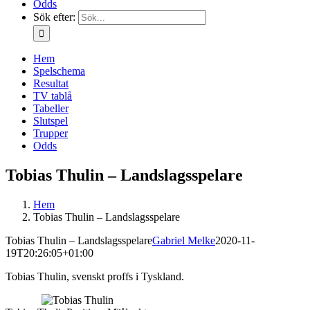
Odds
Sök efter:
Hem
Spelschema
Resultat
TV tablå
Tabeller
Slutspel
Trupper
Odds
Tobias Thulin – Landslagsspelare
Hem
Tobias Thulin – Landslagsspelare
Tobias Thulin – Landslagsspelare
Gabriel Melke
2020-11-
19T20:26:05+01:00
Tobias Thulin, svenskt proffs i Tyskland.