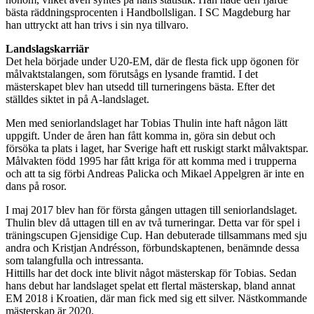
bästa räddningsprocenten i Handbollsligan. I SC Magdeburg har
han uttryckt att han trivs i sin nya tillvaro.
Landslagskarriär
Det hela började under U20-EM, där de flesta fick upp ögonen för
målvaktstalangen, som förutsågs en lysande framtid. I det
mästerskapet blev han utsedd till turneringens bästa. Efter det
ställdes siktet in på A-landslaget.
Men med seniorlandslaget har Tobias Thulin inte haft någon lätt
uppgift. Under de åren han fått komma in, göra sin debut och
försöka ta plats i laget, har Sverige haft ett ruskigt starkt målvaktspar.
Målvakten född 1995 har fått kriga för att komma med i trupperna
och att ta sig förbi Andreas Palicka och Mikael Appelgren är inte en
dans på rosor.
I maj 2017 blev han för första gången uttagen till seniorlandslaget.
Thulin blev då uttagen till en av två turneringar. Detta var för spel i
träningscupen Gjensidige Cup. Han debuterade tillsammans med sju
andra och Kristjan Andrésson, förbundskaptenen, benämnde dessa
som talangfulla och intressanta.
Hittills har det dock inte blivit något mästerskap för Tobias. Sedan
hans debut har landslaget spelat ett flertal mästerskap, bland annat
EM 2018 i Kroatien, där man fick med sig ett silver. Nästkommande
mästerskap är 2020.