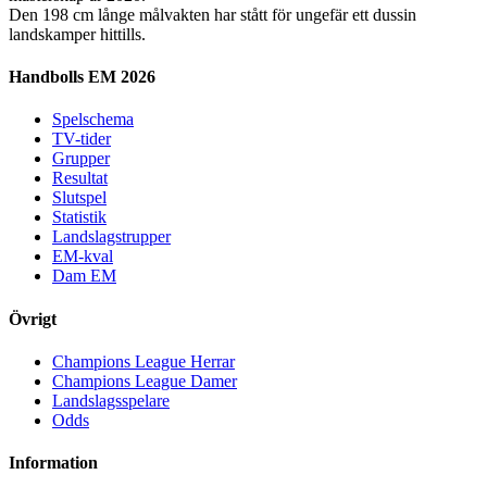
Den 198 cm långe målvakten har stått för ungefär ett dussin
landskamper hittills.
Handbolls EM 2026
Spelschema
TV-tider
Grupper
Resultat
Slutspel
Statistik
Landslagstrupper
EM-kval
Dam EM
Övrigt
Champions League Herrar
Champions League Damer
Landslagsspelare
Odds
Information