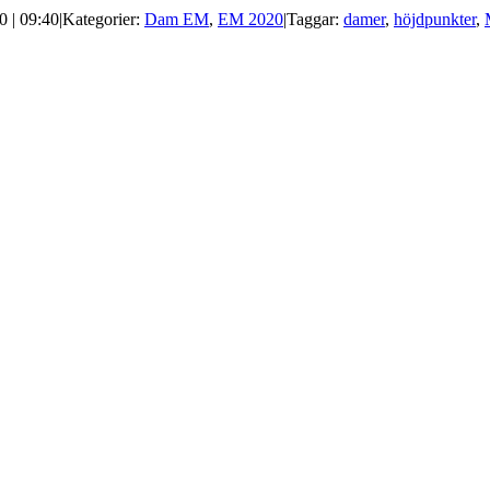
0 | 09:40
|
Kategorier:
Dam EM
,
EM 2020
|
Taggar:
damer
,
höjdpunkter
,