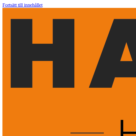
Fortsätt till innehållet