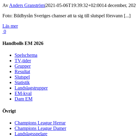
Av
Anders Granström
|
2021-05-06T19:39:32+02:00
14 december, 202
Foto: Bildbyrån Sveriges chanser att ta sig till slutspel försvann [...]
Läs mer
0
Handbolls EM 2026
Spelschema
TV-tider
Grupper
Resultat
Slutspel
Statistik
Landslagstrupper
EM-kval
Dam EM
Övrigt
Champions League Herrar
Champions League Damer
Landslagsspelare