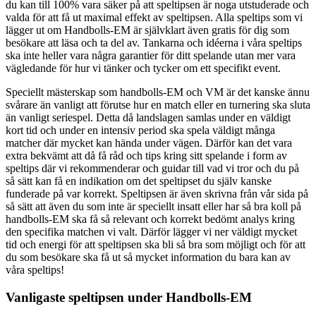
du kan till 100% vara säker på att speltipsen är noga utstuderade och
valda för att få ut maximal effekt av speltipsen. Alla speltips som vi
lägger ut om Handbolls-EM är självklart även gratis för dig som
besökare att läsa och ta del av. Tankarna och idéerna i våra speltips
ska inte heller vara några garantier för ditt spelande utan mer vara
vägledande för hur vi tänker och tycker om ett specifikt event.
Speciellt mästerskap som handbolls-EM och VM är det kanske ännu
svårare än vanligt att förutse hur en match eller en turnering ska sluta
än vanligt seriespel. Detta då landslagen samlas under en väldigt
kort tid och under en intensiv period ska spela väldigt många
matcher där mycket kan hända under vägen. Därför kan det vara
extra bekvämt att då få råd och tips kring sitt spelande i form av
speltips där vi rekommenderar och guidar till vad vi tror och du på
så sätt kan få en indikation om det speltipset du själv kanske
funderade på var korrekt. Speltipsen är även skrivna från vår sida på
så sätt att även du som inte är speciellt insatt eller har så bra koll på
handbolls-EM ska få så relevant och korrekt bedömt analys kring
den specifika matchen vi valt. Därför lägger vi ner väldigt mycket
tid och energi för att speltipsen ska bli så bra som möjligt och för att
du som besökare ska få ut så mycket information du bara kan av
våra speltips!
Vanligaste speltipsen under Handbolls-EM