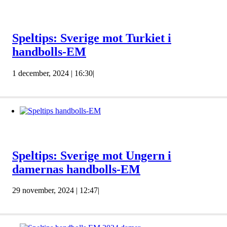
Speltips: Sverige mot Turkiet i
handbolls-EM
1 december, 2024 | 16:30
|
Speltips: Sverige mot Ungern i
damernas handbolls-EM
29 november, 2024 | 12:47
|