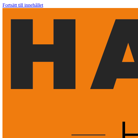
Fortsätt till innehållet