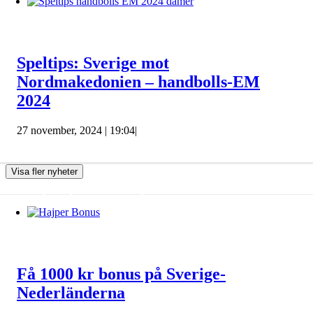
Speltips: Sverige mot
Nordmakedonien – handbolls-EM
2024
27 november, 2024 | 19:04
|
Visa fler nyheter
Kampanjer & Erbjudanden
Få 1000 kr bonus på Sverige-
Nederländerna