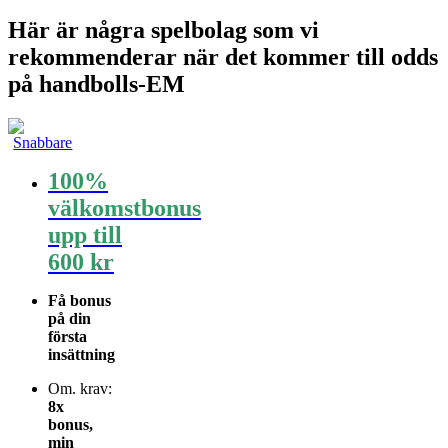
Här är några spelbolag som vi
rekommenderar när det kommer till odds
på handbolls-EM
100%
välkomstbonus
upp till
600 kr
Få bonus
på din
första
insättning
Om. krav:
8x
bonus,
min