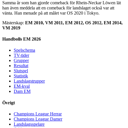
Samma år som han gjorde comeback för Rhein-Neckar Löwen lät
han även meddela att en comeback för landslaget också var att
vänta. Han menade på att målet var OS 2020 i Tokyo.
Mästerskap:
EM 2010, VM 2011, EM 2012, OS 2012, EM 2014,
VM 2019
Handbolls EM 2026
Spelschema
TV-tider
Grupper
Resultat
Slutspel
Statistik
Landslagstrupper
EM-kval
Dam EM
Övrigt
Champions League Herrar
Champions League Damer
Landslagsspelare