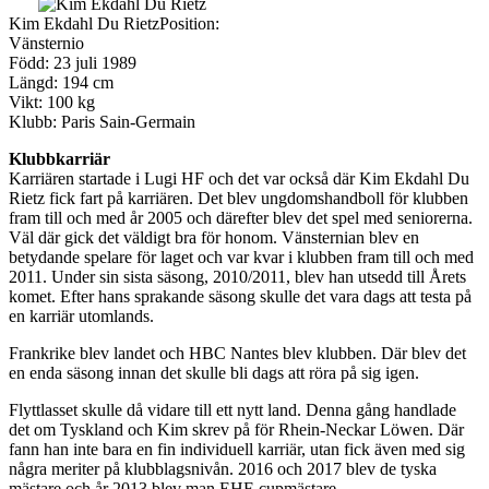
Kim Ekdahl Du Rietz
Position:
Vänsternio
Född: 23 juli 1989
Längd: 194 cm
Vikt: 100 kg
Klubb: Paris Sain-Germain
Klubbkarriär
Karriären startade i Lugi HF och det var också där Kim Ekdahl Du
Rietz fick fart på karriären. Det blev ungdomshandboll för klubben
fram till och med år 2005 och därefter blev det spel med seniorerna.
Väl där gick det väldigt bra för honom. Vänsternian blev en
betydande spelare för laget och var kvar i klubben fram till och med
2011. Under sin sista säsong, 2010/2011, blev han utsedd till Årets
komet. Efter hans sprakande säsong skulle det vara dags att testa på
en karriär utomlands.
Frankrike blev landet och HBC Nantes blev klubben. Där blev det
en enda säsong innan det skulle bli dags att röra på sig igen.
Flyttlasset skulle då vidare till ett nytt land. Denna gång handlade
det om Tyskland och Kim skrev på för Rhein-Neckar Löwen. Där
fann han inte bara en fin individuell karriär, utan fick även med sig
några meriter på klubblagsnivån. 2016 och 2017 blev de tyska
mästare och år 2013 blev man EHF-cupmästare.