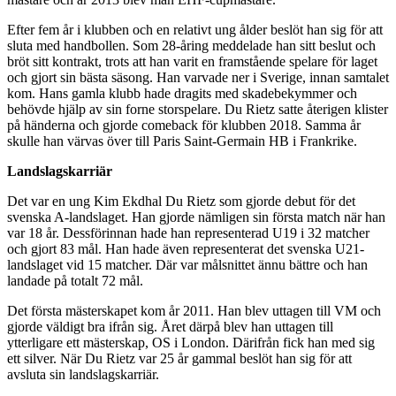
Efter fem år i klubben och en relativt ung ålder beslöt han sig för att
sluta med handbollen. Som 28-åring meddelade han sitt beslut och
bröt sitt kontrakt, trots att han varit en framstående spelare för laget
och gjort sin bästa säsong. Han varvade ner i Sverige, innan samtalet
kom. Hans gamla klubb hade dragits med skadebekymmer och
behövde hjälp av sin forne storspelare. Du Rietz satte återigen klister
på händerna och gjorde comeback för klubben 2018. Samma år
skulle han värvas över till Paris Saint-Germain HB i Frankrike.
Landslagskarriär
Det var en ung Kim Ekdhal Du Rietz som gjorde debut för det
svenska A-landslaget. Han gjorde nämligen sin första match när han
var 18 år. Dessförinnan hade han representerad U19 i 32 matcher
och gjort 83 mål. Han hade även representerat det svenska U21-
landslaget vid 15 matcher. Där var målsnittet ännu bättre och han
landade på totalt 72 mål.
Det första mästerskapet kom år 2011. Han blev uttagen till VM och
gjorde väldigt bra ifrån sig. Året därpå blev han uttagen till
ytterligare ett mästerskap, OS i London. Därifrån fick han med sig
ett silver. När Du Rietz var 25 år gammal beslöt han sig för att
avsluta sin landslagskarriär.