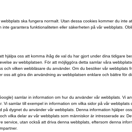
vår webbplats ska fungera normalt. Utan dessa cookies kommer du inte
an inte garantera funktionaliteten eller säkerheten på vår webbplats. Obl
ör att hjälpa oss att komma ihåg de val du har gjort under dina tidigare 
levelse av webbplatsen. För att möjliggöra detta samlar våra webbplats
ss och vilken webbläsare du använder. Om du besöker vår webbplats fr
per oss att göra din användning av webbplatsen enklare och bättre för di
. Google) samlar in information om hur du använder vår webbplats. Vi an
. Vi samlar till exempel in information om vilka sidor på vår webbplats d
 tid på dygnet du använder vår webbplats. Denna information hjälper os
h vilka delar av vår webbplats som människor är intresserade av. Dett
re service, utan också att driva denna webbplats, eftersom denna informa
ampartner.