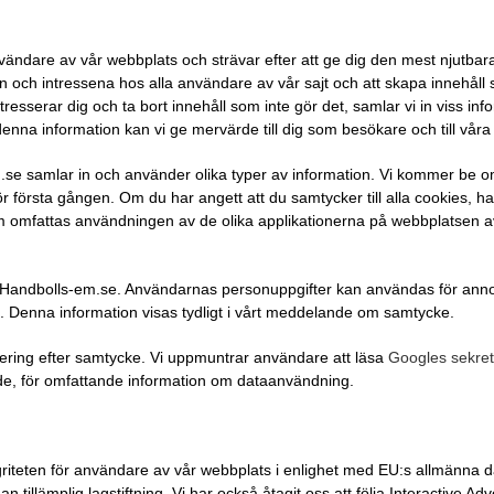
vändare av vår webbplats och strävar efter att ge dig den mest njutb
ven och intressena hos alla användare av vår sajt och att skapa innehåll 
ntresserar dig och ta bort innehåll som inte gör det, samlar vi in viss
nna information kan vi ge mervärde till dig som besökare och till vå
.se samlar in och använder olika typer av information. Vi kommer be om 
örsta gången. Om du har angett att du samtycker till alla cookies, har d
omfattas användningen av de olika applikationerna på webbplatsen av 
på Handbolls-em.se. Användarnas personuppgifter kan användas för ann
. Denna information visas tydligt i vårt meddelande om samtycke.
ring efter samtycke. Vi uppmuntrar användare att läsa
Googles sekrete
de, för omfattande information om dataanvändning.
egriteten för användare av vår webbplats i enlighet med EU:s allmänna 
illämplig lagstiftning. Vi har också åtagit oss att följa Interactive Adve