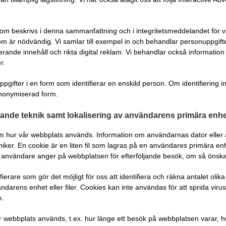
m beskrivs i denna sammanfattning och i integritetsmeddelandet för va
 är nödvändig. Vi samlar till exempel in och behandlar personuppgifter fö
ande innehåll och rikta digital reklam. Vi behandlar också information 
r.
 uppgifter i en form som identifierar en enskild person. Om identifiering
anonymiserad form.
nde teknik samt lokalisering av användarens primära enhe
om hur vår webbplats används. Information om användarnas dator elle
er. En cookie är en liten fil som lagras på en användares primära enhet
n användare anger på webbplatsen för efterföljande besök, om så önska
ierare som gör det möjligt för oss att identifiera och räkna antalet ol
darens enhet eller filer. Cookies kan inte användas för att sprida virus
k.
r webbplats används, t.ex. hur länge ett besök på webbplatsen varar, hur