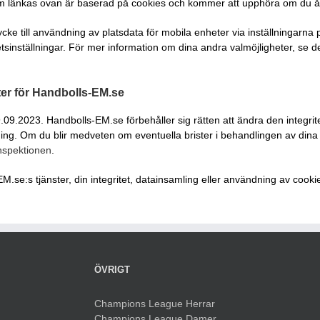
m länkas ovan är baserad på cookies och kommer att upphöra om du åte
ycke till användning av platsdata för mobila enheter via inställningarn
tsinställningar. För mer information om dina andra valmöjligheter, se 
ter för Handbolls-EM.se
.09.2023. Handbolls-EM.se förbehåller sig rätten att ändra den integrit
ning. Om du blir medveten om eventuella brister i behandlingen av din
nspektionen
.
e:s tjänster, din integritet, datainsamling eller användning av cooki
ÖVRIGT
Champions League Herrar
Champions League Damer