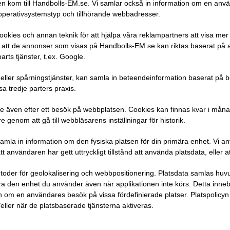
en kom till Handbolls-EM.se. Vi samlar också in information om en använ
, operativsystemstyp och tillhörande webbadresser.
okies och annan teknik för att hjälpa våra reklampartners att visa mer 
r att de annonser som visas på Handbolls-EM.se kan riktas baserat på
arts tjänster, t.ex. Google.
- eller spårningstjänster, kan samla in beteendeinformation baserat på
sa tredje parters praxis.
 även efter ett besök på webbplatsen. Cookies kan finnas kvar i månade
 genom att gå till webbläsarens inställningar för historik.
 in information om den fysiska platsen för din primära enhet. Vi anvä
 användaren har gett uttryckligt tillstånd att använda platsdata, eller 
etoder för geolokalisering och webbpositionering. Platsdata samlas huv
era den enhet du använder även när applikationen inte körs. Detta inneb
 om en användares besök på vissa fördefinierade platser. Platspolicyn h
eller när de platsbaserade tjänsterna aktiveras.