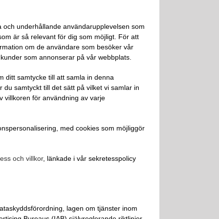
ara och underhållande användarupplevelsen som
som är så relevant för dig som möjligt. För att
 information om de användare som besöker vår
ra kunder som annonserar på vår webbplats.
ditt samtycke till att samla in denna
u samtyckt till det sätt på vilket vi samlar in
villkoren för användning av varje
onspersonalisering, med cookies som möjliggör
ss och villkor
, länkade i vår sekretesspolicy
dataskyddsförordning, lagen om tjänster inom
rtising Bureaus (IAB) självreglerande riktlinjer