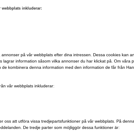
r webbplats inkluderar:
a annonser på vår webbplats efter dina intressen. Dessa cookies kan a
lagrar information såsom vilka annonser du har klickat på. Om våra p
n de kombinera denna information med den information de får från Hand
rån vår webbplats inkluderar:
r oss att utföra vissa tredjepartsfunktioner på vår webbplats. På denn
meddelanden. De tredje parter som möjliggör dessa funktioner är: