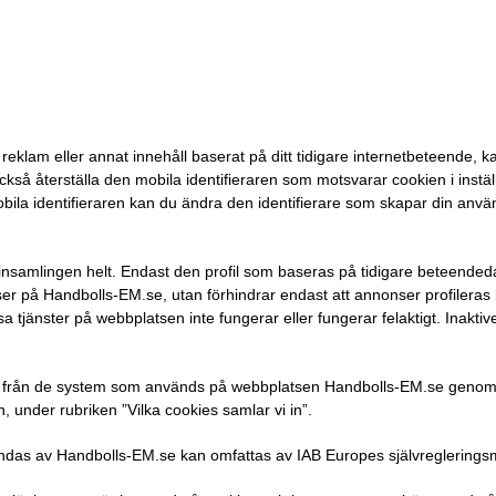
kta reklam eller annat innehåll baserat på ditt tidigare internetbeteende, 
ckså återställa den mobila identifieraren som motsvarar cookien i instä
bila identifieraren kan du ändra den identifierare som skapar din använda
insamlingen helt. Endast den profil som baseras på tidigare beteendedat
ser på Handbolls-EM.se, utan förhindrar endast att annonser profileras b
sa tjänster på webbplatsen inte fungerar eller fungerar felaktigt. Inaktive
 från de system som används på webbplatsen Handbolls-EM.se genom tj
, under rubriken ”Vilka cookies samlar vi in”.
ändas av Handbolls-EM.se kan omfattas av IAB Europes självreglering