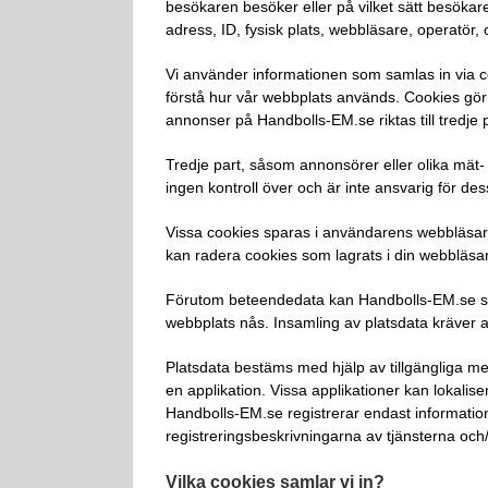
besökaren besöker eller på vilket sätt besökar
adress, ID, fysisk plats, webbläsare, operatör
Vi använder informationen som samlas in via co
förstå hur vår webbplats används. Cookies gö
annonser på Handbolls-EM.se riktas till tredje p
Tredje part, såsom annonsörer eller olika mät
ingen kontroll över och är inte ansvarig för des
Vissa cookies sparas i användarens webbläsare
kan radera cookies som lagrats i din webbläsare
Förutom beteendedata kan Handbolls-EM.se samla
webbplats nås. Insamling av platsdata kräver att
Platsdata bestäms med hjälp av tillgängliga m
en applikation. Vissa applikationer kan lokalis
Handbolls-EM.se registrerar endast information
registreringsbeskrivningarna av tjänsterna och/
Vilka cookies samlar vi in?