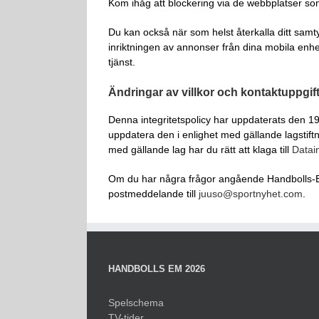
Kom ihåg att blockering via de webbplatser so
Du kan också när som helst återkalla ditt samt
inriktningen av annonser från dina mobila enhe
tjänst.
Ändringar av villkor och kontaktuppgif
Denna integritetspolicy har uppdaterats den 19
uppdatera den i enlighet med gällande lagstift
med gällande lag har du rätt att klaga till
Datai
Om du har några frågor angående Handbolls-EM.s
postmeddelande till
juuso@sportnyhet.com
.
HANDBOLLS EM 2026
Spelschema
TV-tider