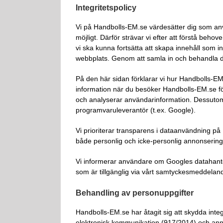
Integritetspolicy
Vi på Handbolls-EM.se värdesätter dig som an
möjligt. Därför strävar vi efter att förstå beho
vi ska kunna fortsätta att skapa innehåll som i
webbplats. Genom att samla in och behandla de
På den här sidan förklarar vi hur Handbolls-EM
information när du besöker Handbolls-EM.se för f
och analyserar användarinformation. Dessutom 
programvaruleverantör (t.ex. Google).
Vi prioriterar transparens i dataanvändning 
både personlig och icke-personlig annonsering
Vi informerar användare om Googles datahante
som är tillgänglig via vårt samtyckesmeddelan
Behandling av personuppgifter
Handbolls-EM.se har åtagit sig att skydda int
elektronisk kommunikation (917/2014) och annan t