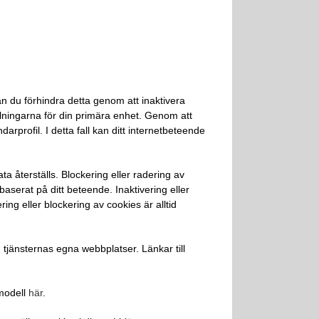
kan du förhindra detta genom att inaktivera
llningarna för din primära enhet. Genom att
rprofil. I detta fall kan ditt internetbeteende
a återställs. Blockering eller radering av
aserat på ditt beteende. Inaktivering eller
ring eller blockering av cookies är alltid
änsternas egna webbplatser. Länkar till
smodell
här
.