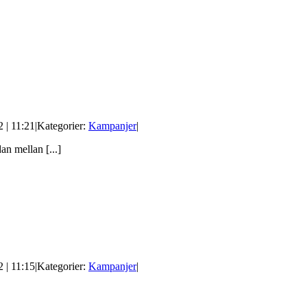
 | 11:21
|
Kategorier:
Kampanjer
|
n mellan [...]
 | 11:15
|
Kategorier:
Kampanjer
|