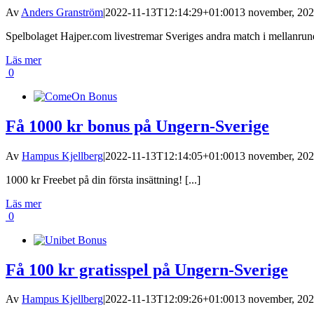
Av
Anders Granström
|
2022-11-13T12:14:29+01:00
13 november, 202
Spelbolaget Hajper.com livestremar Sveriges andra match i mellanrund
Läs mer
0
Få 1000 kr bonus på Ungern-Sverige
Av
Hampus Kjellberg
|
2022-11-13T12:14:05+01:00
13 november, 202
1000 kr Freebet på din första insättning! [...]
Läs mer
0
Få 100 kr gratisspel på Ungern-Sverige
Av
Hampus Kjellberg
|
2022-11-13T12:09:26+01:00
13 november, 202