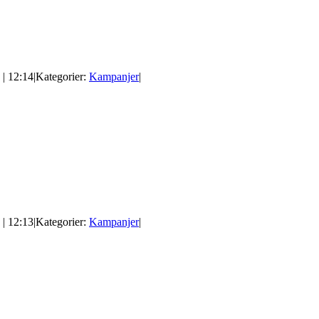
 | 12:14
|
Kategorier:
Kampanjer
|
 | 12:13
|
Kategorier:
Kampanjer
|