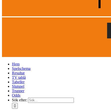
Hem
Spelschema
Resultat
TV tablå
Tabeller
Slutspel
Trupper
Odds
Sök efter: